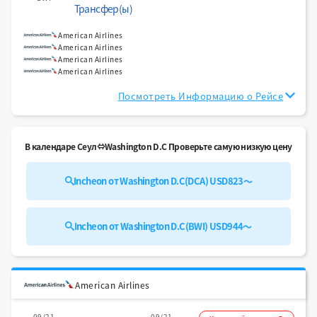
Трансфер(ы)
American Airlines
American Airlines
American Airlines
American Airlines
Посмотреть Информацию о Рейсе
В календаре Сеул⇔Washington D.C Проверьте самую низкую цену
Incheon от Washington D.C(DCA) USD823～
Incheon от Washington D.C(BWI) USD944～
American Airlines
09/21
09/21