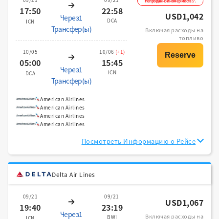
Непроданной номер места:7.
17:50
22:58
USD1,042
Через1
DCA
ICN
Трансфер(ы)
Включая расходы на
топливо
10/05
10/06
(+1)
05:00
15:45
Через1
ICN
DCA
Трансфер(ы)
American Airlines
American Airlines
American Airlines
American Airlines
Посмотреть Информацию о Рейсе
Delta Air Lines
09/21
09/21
USD1,067
19:40
23:19
Через1
Включая расходы на
BWI
ICN