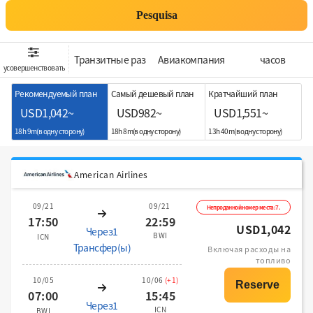
Pesquisa
Транзитные раз
Aвиакомпания
часов
усовершенствовать
Рекомендуемый план
Самый дешевый план
Кратчайший план
USD1,042~
USD982~
USD1,551~
18h 9m(в одну сторону)
18h 8m(в одну сторону)
13h 40m(в одну сторону)
American Airlines
09/21
09/21
Непроданной номер места:7.
17:50
22:59
USD1,042
Через1
BWI
ICN
Трансфер(ы)
Включая расходы на
топливо
10/05
10/06
(+1)
07:00
15:45
Через1
ICN
BWI