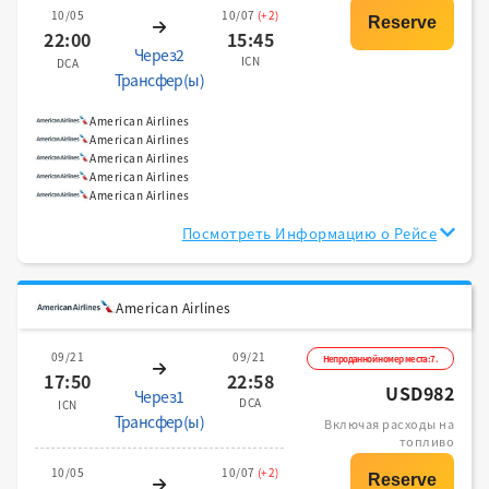
10/05
10/07
(+2)
22:00
15:45
Через2
ICN
DCA
Трансфер(ы)
American Airlines
American Airlines
American Airlines
American Airlines
American Airlines
Посмотреть Информацию о Рейсе
American Airlines
09/21
09/21
Непроданной номер места:7.
17:50
22:58
USD982
Через1
DCA
ICN
Трансфер(ы)
Включая расходы на
топливо
10/05
10/07
(+2)