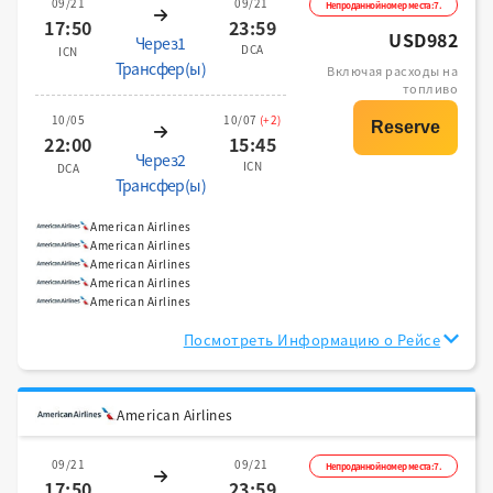
09/21
09/21
Непроданной номер места:7.
17:50
23:59
USD982
Через1
DCA
ICN
Трансфер(ы)
Включая расходы на
топливо
10/05
10/07
(+2)
22:00
15:45
Через2
ICN
DCA
Трансфер(ы)
American Airlines
American Airlines
American Airlines
American Airlines
American Airlines
Посмотреть Информацию о Рейсе
American Airlines
09/21
09/21
Непроданной номер места:7.
17:50
23:59