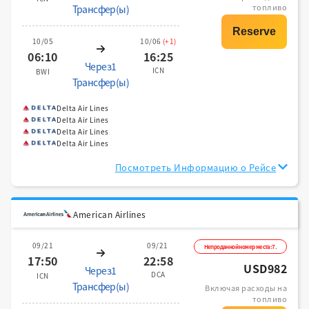
топливо
Трансфер(ы)
10/05
10/06
(+1)
06:10
16:25
Через1
ICN
BWI
Трансфер(ы)
Delta Air Lines
Delta Air Lines
Delta Air Lines
Delta Air Lines
Посмотреть Информацию о Рейсе
American Airlines
09/21
09/21
Непроданной номер места:7.
17:50
22:58
USD982
Через1
DCA
ICN
Трансфер(ы)
Включая расходы на
топливо