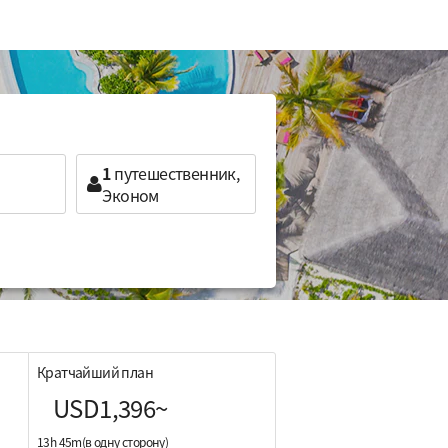
1
путешественник,
Эконом
Кратчайший план
USD1,396~
13h 45m(в одну сторону)