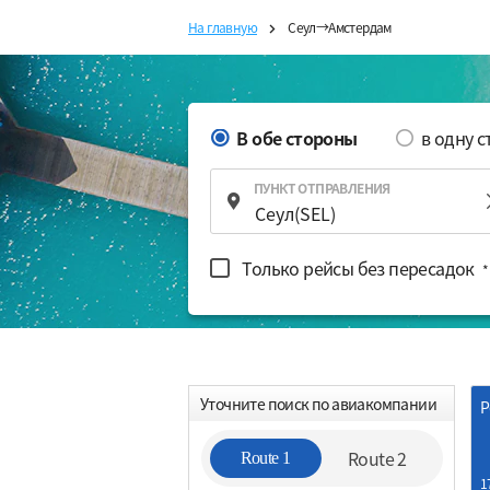
На главную
Сеул→Амстердам
В обе стороны
в одну 
ПУНКТ ОТПРАВЛЕНИЯ
Только рейсы без пересадок
*
Уточните поиск по авиакомпании
Р
Route 2
Route 1
1