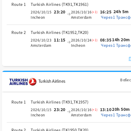
Route 1
Turkish Airlines
(
TK91,TK1961
)
24h 5m
23:20
16:25
2026/10/15
2026/10/16
(+1)
Через1 Трансф
Incheon
Amsterdam
Route 2
Turkish Airlines
(
TK1952,TK20
)
14h 20m
11:15
08:35
2026/10/23
2026/10/24
(+1)
Через1 Трансф
Amsterdam
Incheon
П
В обе 
Turkish Airlines
Route 1
Turkish Airlines
(
TK91,TK1957
)
20h 50m
23:20
13:10
2026/10/15
2026/10/16
(+1)
Через1 Трансф
Incheon
Amsterdam
Route 2
Turkish Airlines
(
TK1950,TK20
)