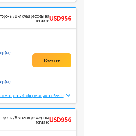
стороны / Включая расходы на
USD956
топливо
ер(ы)
ер(ы)
осмотреть Информацию о Рейсе
стороны / Включая расходы на
USD956
топливо