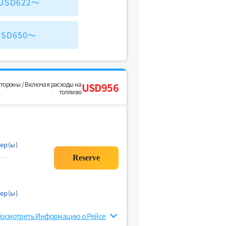
 USD622～
 USD650～
стороны / Включая расходы на
USD956
топливо
ер(ы)
ер(ы)
осмотреть Информацию о Рейсе