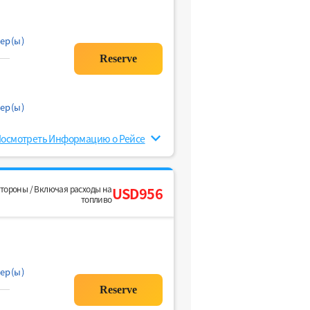
ер(ы)
ер(ы)
осмотреть Информацию о Рейсе
стороны / Включая расходы на
USD956
топливо
ер(ы)