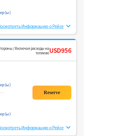
ер(ы)
осмотреть Информацию о Рейсе
стороны / Включая расходы на
USD956
топливо
ер(ы)
ер(ы)
осмотреть Информацию о Рейсе