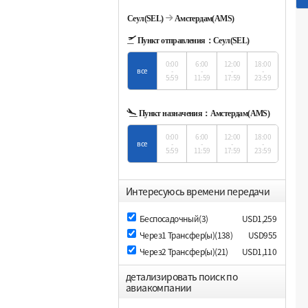
Сеул(SEL)
Амстердам(AMS)
Пункт отправления：
Сеул(SEL)
0:00
6:00
12:00
18:00
все
-
-
-
-
5:59
11:59
17:59
23:59
Пункт назначения：
Амстердам(AMS)
0:00
6:00
12:00
18:00
все
-
-
-
-
5:59
11:59
17:59
23:59
Интересуюсь времени передачи
Беспосадочный(3)
USD1,259
Через1 Трансфер(ы)(138)
USD955
Через2 Трансфер(ы)(21)
USD1,110
детализировать поиск по
авиакомпании