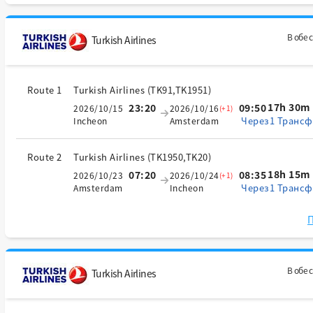
В обе 
Turkish Airlines
Route 1
Turkish Airlines
(
TK91,TK1951
)
17h 30m
23:20
09:50
2026/10/15
2026/10/16
(+1)
Через1 Трансф
Incheon
Amsterdam
Route 2
Turkish Airlines
(
TK1950,TK20
)
18h 15m
07:20
08:35
2026/10/23
2026/10/24
(+1)
Через1 Трансф
Amsterdam
Incheon
П
В обе 
Turkish Airlines