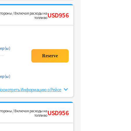
стороны / Включая расходы на
USD956
топливо
ер(ы)
ер(ы)
осмотреть Информацию о Рейсе
стороны / Включая расходы на
USD956
топливо