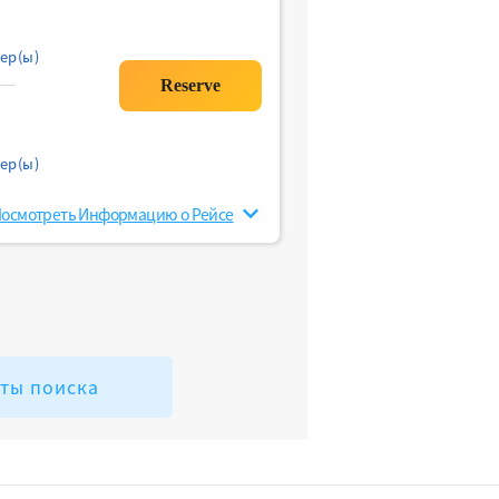
ер(ы)
ер(ы)
осмотреть Информацию о Рейсе
аты поиска