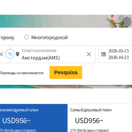
сторону
Многогородской
ПУНКТ НАЗНАЧЕНИЯ
2026-10-15
2026-10-23
Pesquisa
Переводы не принимаются
екомендуемый план
Самый дешевый план
USD956~
USD956~
7h 30m(в одну сторону)
17h 30m(в одну сторону)