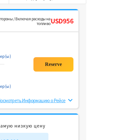
стороны / Включая расходы на
USD956
топливо
ер(ы)
ер(ы)
осмотреть Информацию о Рейсе
самую низкую цену