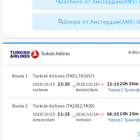
Incheon от Амстердам(AMS)
Gimpo от Амстердам(AMS)
В обе 
Turkish Airlines
Route 1
Turkish Airlines
(
TK91,TK1957
)
20h 50m
23:20
13:10
2026/10/15
2026/10/16
(+1)
Через1 Трансф
Incheon
Amsterdam
Route 2
Turkish Airlines
(
TK1952,TK20
)
14h 20m
11:15
08:35
2026/10/23
2026/10/24
(+1)
Через1 Трансф
Amsterdam
Incheon
П