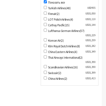
Показать все
Turkish Airlines(48)
USD955
Finnair(2)
USD1,050
LOT Polish Airlines(4)
USD1,110
Cathay Pacific(15)
USD1,144
Lufthansa German Airlines(57)
USD1,229
Korean Air(2)
USD1,259
Klm Royal Dutch Airlines(8)
USD1,282
China Eastern Airlines(4)
USD1,349
Thai Airways International(2)
USD1,390
Scandinavian Airlines(16)
USD1,390
Swissair(2)
USD1,399
China Airlines(2)
USD1,413