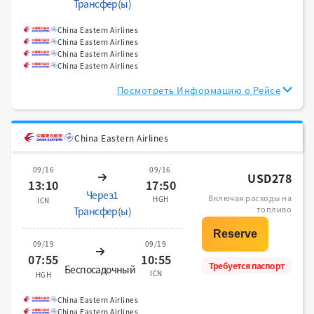
Трансфер(ы)
China Eastern Airlines
China Eastern Airlines
China Eastern Airlines
China Eastern Airlines
Посмотреть Информацию о Рейсе
China Eastern Airlines
09/16
09/16
USD278
13:10
17:50
Через1
Включая расходы на
HGH
ICN
топливо
Трансфер(ы)
09/19
09/19
07:55
10:55
Требуется паспорт
Беспосадочный
ICN
HGH
China Eastern Airlines
China Eastern Airlines