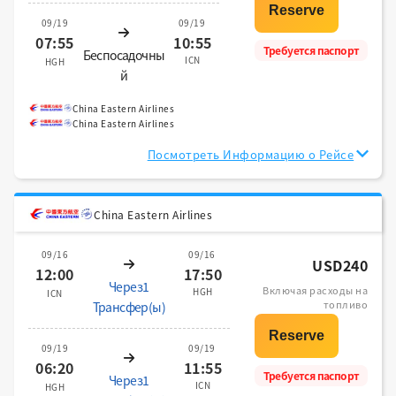
09/19
09/19
07:55
10:55
Требуется паспорт
Беспосадочны
ICN
HGH
й
China Eastern Airlines
China Eastern Airlines
Посмотреть Информацию о Рейсе
China Eastern Airlines
09/16
09/16
USD240
12:00
17:50
Через1
Включая расходы на
HGH
ICN
топливо
Трансфер(ы)
09/19
09/19
06:20
11:55
Требуется паспорт
Через1
ICN
HGH