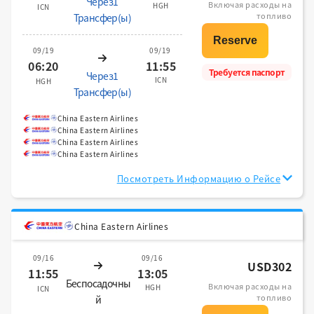
Через1
Включая расходы на
HGH
ICN
топливо
Трансфер(ы)
09/19
09/19
06:20
11:55
Требуется паспорт
Через1
ICN
HGH
Трансфер(ы)
China Eastern Airlines
China Eastern Airlines
China Eastern Airlines
China Eastern Airlines
Посмотреть Информацию о Рейсе
China Eastern Airlines
09/16
09/16
USD302
11:55
13:05
Беспосадочны
Включая расходы на
HGH
ICN
топливо
й