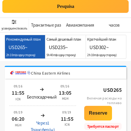
Pesquisa
Транзитные раз
Aвиакомпания
часов
усовершенствовать
Рекомендуемый план
Самый дешевый план
Кратчайший план
USD265~
USD235~
USD302~
2h 10m(в одну сторону)
5h 40m(в одну сторону)
2h 10m(в одну сторону)
China Eastern Airlines
09/16
09/16
USD265
11:55
13:05
Беспосадочный
Включая расходы на
HGH
ICN
топливо
09/19
09/19
06:20
11:55
Через1
ICN
HGH
Требуется паспорт
Трансфер(ы)