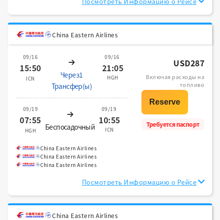
Посмотреть Информацию о Рейсе
China Eastern Airlines
09/16
09/16
USD287
15:50
21:05
Через1
Включая расходы на
HGH
ICN
топливо
Трансфер(ы)
09/19
09/19
07:55
10:55
Требуется паспорт
Беспосадочный
ICN
HGH
China Eastern Airlines
China Eastern Airlines
China Eastern Airlines
Посмотреть Информацию о Рейсе
China Eastern Airlines