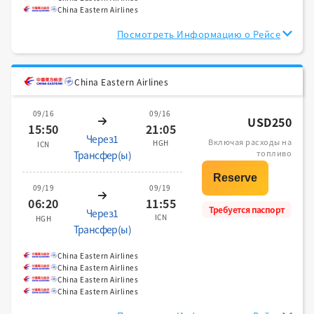
China Eastern Airlines
Посмотреть Информацию о Рейсе
China Eastern Airlines
09/16
09/16
USD250
15:50
21:05
Через1
Включая расходы на
HGH
ICN
топливо
Трансфер(ы)
09/19
09/19
06:20
11:55
Требуется паспорт
Через1
ICN
HGH
Трансфер(ы)
China Eastern Airlines
China Eastern Airlines
China Eastern Airlines
China Eastern Airlines