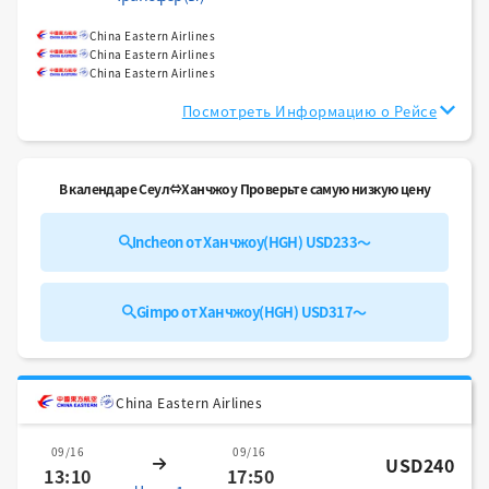
China Eastern Airlines
China Eastern Airlines
China Eastern Airlines
Посмотреть Информацию о Рейсе
В календаре Сеул⇔Ханчжоу Проверьте самую низкую цену
Incheon от Ханчжоу(HGH) USD233～
Gimpo от Ханчжоу(HGH) USD317～
China Eastern Airlines
09/16
09/16
USD240
13:10
17:50