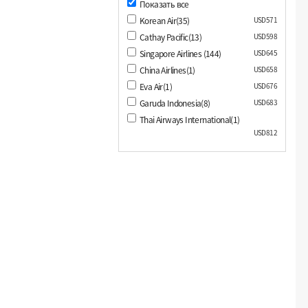
Показать все
Korean Air(35)
USD571
Cathay Pacific(13)
USD598
Singapore Airlines (144)
USD645
China Airlines(1)
USD658
Eva Air(1)
USD676
Garuda Indonesia(8)
USD683
Thai Airways International(1)
USD812