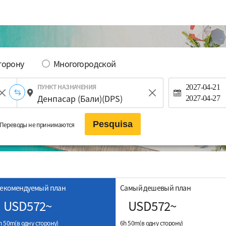
сторону
Многогородской
ПУНКТ НАЗНАЧЕНИЯ
2027-04-21
2027-04-27
Pesquisa
Переводы не принимаются
екомендуемый план
Самый дешевый план
USD572~
USD572~
h 50m(в одну сторону)
6h 50m(в одну сторону)