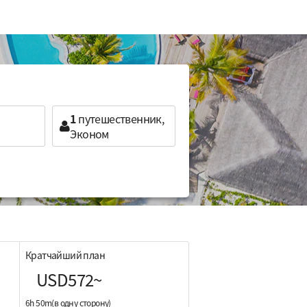
1
путешественник,
Эконом
Кратчайший план
USD572~
6h 50m(в одну сторону)