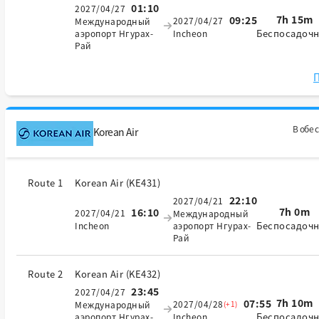
01:10
2027/04/27
7h 15m
09:25
2027/04/27
Международный
Беспосадоч
аэропорт Нгурах-
Incheon
Рай
П
В обе 
Korean Air
Route 1
Korean Air
(
KE431
)
22:10
2027/04/21
7h 0m
16:10
2027/04/21
Международный
Беспосадоч
Incheon
аэропорт Нгурах-
Рай
Route 2
Korean Air
(
KE432
)
23:45
2027/04/27
7h 10m
07:55
2027/04/28
(+1)
Международный
Беспосадоч
аэропорт Нгурах-
Incheon