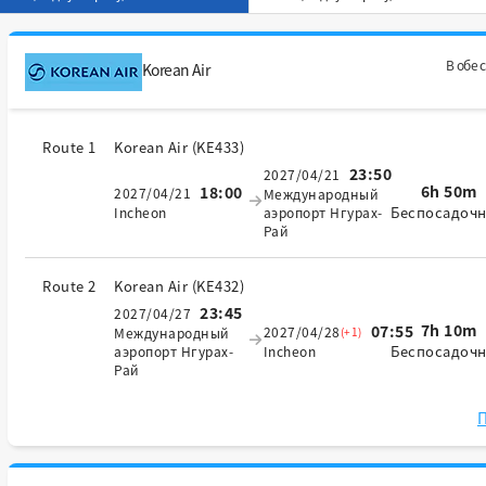
В обе 
Korean Air
Route 1
Korean Air
(
KE433
)
23:50
2027/04/21
6h 50m
18:00
2027/04/21
Международный
Беспосадоч
Incheon
аэропорт Нгурах-
Рай
Route 2
Korean Air
(
KE432
)
23:45
2027/04/27
7h 10m
07:55
2027/04/28
(+1)
Международный
Беспосадоч
аэропорт Нгурах-
Incheon
Рай
П