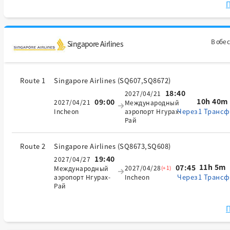
П
В обе 
Singapore Airlines
Route 1
Singapore Airlines
(
SQ607,SQ8672
)
18:40
2027/04/21
10h 40m
09:00
2027/04/21
Международный
Через1 Трансф
Incheon
аэропорт Нгурах-
Рай
Route 2
Singapore Airlines
(
SQ8673,SQ608
)
19:40
2027/04/27
11h 5m
07:45
2027/04/28
(+1)
Международный
Через1 Трансф
аэропорт Нгурах-
Incheon
Рай
П