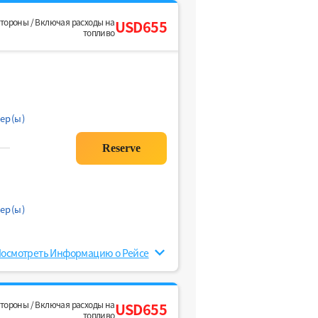
стороны / Включая расходы на
USD655
топливо
ер(ы)
ер(ы)
осмотреть Информацию о Рейсе
стороны / Включая расходы на
USD655
топливо