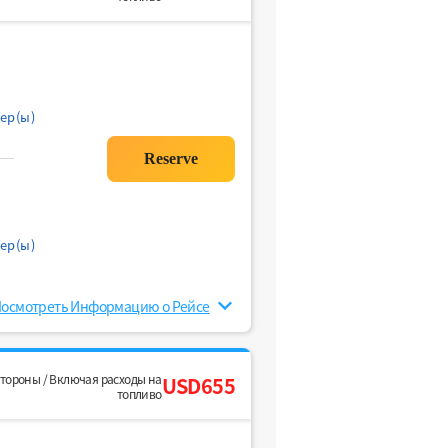
ер(ы)
ер(ы)
осмотреть Информацию о Рейсе
стороны / Включая расходы на
USD655
топливо