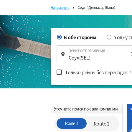
На главную
Сеул→Денпасар (Бали)
В обе стороны
в одну 
ПУНКТ ОТПРАВЛЕНИЯ
Только рейсы без пересадок
*
Уточните поиск по авиакомпании
Р
Route 2
Route 1
6