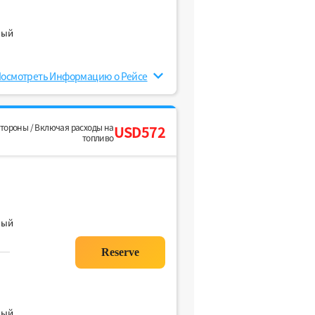
ный
осмотреть Информацию о Рейсе
стороны / Включая расходы на
USD572
топливо
ный
ный