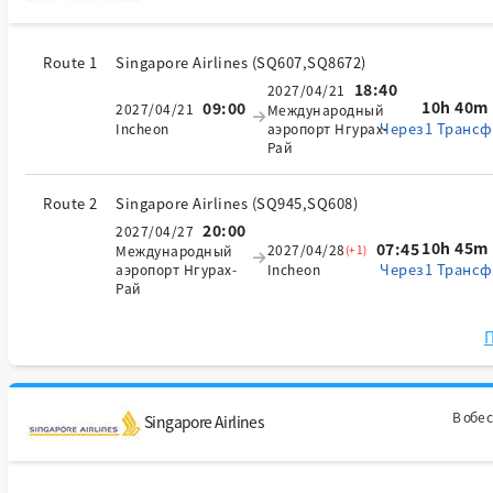
Route 1
Singapore Airlines
(
SQ607,SQ8672
)
18:40
2027/04/21
10h 40m
09:00
2027/04/21
Международный
Через1 Трансф
Incheon
аэропорт Нгурах-
Рай
Route 2
Singapore Airlines
(
SQ945,SQ608
)
20:00
2027/04/27
10h 45m
07:45
2027/04/28
(+1)
Международный
Через1 Трансф
аэропорт Нгурах-
Incheon
Рай
П
В обе 
Singapore Airlines