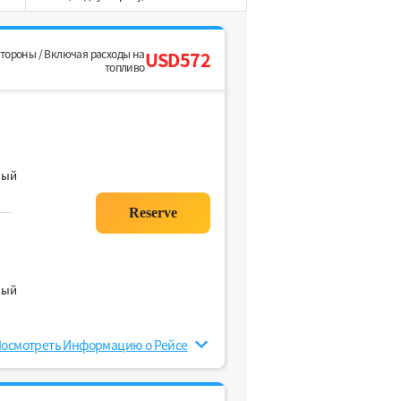
стороны / Включая расходы на
USD572
топливо
ный
ный
осмотреть Информацию о Рейсе