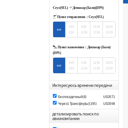
Сеул(SEL)
Денпасар (Бали)(DPS)
Пункт отправления：
Сеул(SEL)
0:00
6:00
12:00
18:00
все
-
-
-
-
5:59
11:59
17:59
23:59
Пункт назначения：
Денпасар (Бали)
(DPS)
0:00
6:00
12:00
18:00
все
-
-
-
-
5:59
11:59
17:59
23:59
Интересуюсь времени передачи
Беспосадочный(8)
USD571
Через1 Трансфер(ы)(195)
USD598
детализировать поиск по
авиакомпании