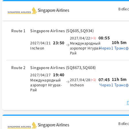
В обе 
Singapore Airlines
Route 1
Singapore Airlines
(
SQ605,SQ934
)
08:55
2027/04/22
(+1)
10h 5m
23:50
2027/04/21
Международный
Через1 Трансф
Incheon
аэропорт Нгурах-
Рай
Route 2
Singapore Airlines
(
SQ8673,SQ608
)
19:40
2027/04/27
11h 5m
07:45
2027/04/28
(+1)
Международный
Через1 Трансф
аэропорт Нгурах-
Incheon
Рай
П
В обе 
Singapore Airlines