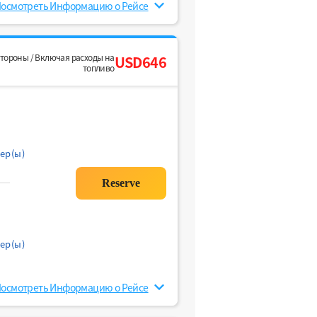
осмотреть Информацию о Рейсе
стороны / Включая расходы на
USD646
топливо
ер(ы)
ер(ы)
осмотреть Информацию о Рейсе