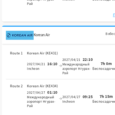
Рай
П
В обе 
Korean Air
Route 1
Korean Air
(
KE431
)
22:10
2027/04/21
7h 0m
16:10
2027/04/21
Международный
Беспосадоч
Incheon
аэропорт Нгурах-
Рай
Route 2
Korean Air
(
KE434
)
01:10
2027/04/27
7h 15m
09:25
2027/04/27
Международный
Беспосадоч
аэропорт Нгурах-
Incheon
Рай