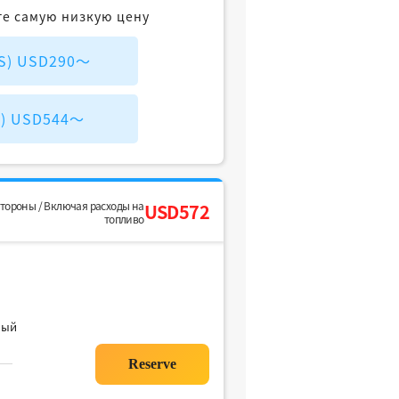
те самую низкую цену
PS) USD290～
S) USD544～
стороны / Включая расходы на
USD572
топливо
ный