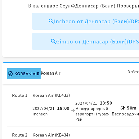
В календаре Сеул⇔Денпасар (Бали) Проверь
Incheon от Денпасар (Бали)(D
Gimpo от Денпасар (Бали)(DP
В обе 
Korean Air
Route 1
Korean Air
(
KE433
)
23:50
2027/04/21
6h 50m
18:00
2027/04/21
Международный
Беспосадоч
Incheon
аэропорт Нгурах-
Рай
Route 2
Korean Air
(
KE434
)