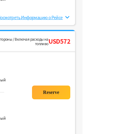
осмотреть Информацию о Рейсе
стороны / Включая расходы на
USD572
топливо
ный
ный