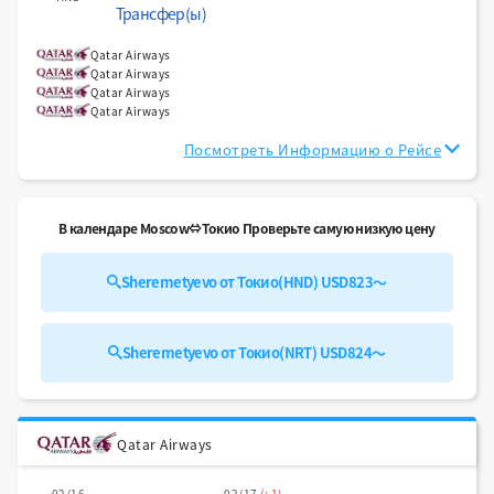
Трансфер(ы)
Qatar Airways
Qatar Airways
Qatar Airways
Qatar Airways
Посмотреть Информацию о Рейсе
В календаре Moscow⇔Токио Проверьте самую низкую цену
Sheremetyevo от Токио(HND) USD823～
Sheremetyevo от Токио(NRT) USD824～
Qatar Airways
02/16
02/17
(+1)