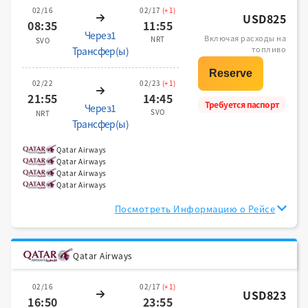
02/16
02/17
(+1)
USD825
08:35
11:55
Через1
Включая расходы на
NRT
SVO
топливо
Трансфер(ы)
02/22
02/23
(+1)
21:55
14:45
Требуется паспорт
Через1
SVO
NRT
Трансфер(ы)
Qatar Airways
Qatar Airways
Qatar Airways
Qatar Airways
Посмотреть Информацию о Рейсе
Qatar Airways
02/16
02/17
(+1)
USD823
16:50
23:55