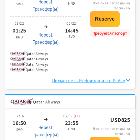
Через1
Включая расходы на
HND
SVO
топливо
Трансфер(ы)
02/22
02/22
01:25
14:45
Требуется паспорт
Через1
SVO
HND
Трансфер(ы)
Qatar Airways
Qatar Airways
Qatar Airways
Qatar Airways
Посмотреть Информацию о Рейсе
Qatar Airways
02/16
02/17
(+1)
USD825
16:50
23:55
Через1
Включая расходы на
HND
SVO
топливо
Трансфер(ы)