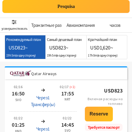
Pesquisa
Транзитные раз
Aвиакомпания
часов
усовершенствовать
Рекомендуемый план
Самый дешевый план
Кратчайший план
USD823~
USD823~
USD1,620~
19h 5m(в одну сторону)
19h 5m(в одну сторону)
17h 0m(в одну сторону)
Qatar Airways
02/16
02/17
(+1)
USD823
16:50
17:55
Через1
Включая расходы на
NRT
SVO
топливо
Трансфер(ы)
02/22
02/22
01:25
14:45
Требуется паспорт
Через1
SVO
HND