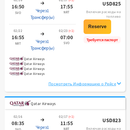
USD825
16:50
17:55
Через1
Включая расходы на
NRT
SVO
топливо
Трансфер(ы)
02/22
02/23
(+1)
16:55
07:00
Требуется паспорт
Через1
SVO
NRT
Трансфер(ы)
Qatar Airways
Qatar Airways
Qatar Airways
Qatar Airways
Посмотреть Информацию о Рейсе
Qatar Airways
02/16
02/17
(+1)
USD823
08:35
11:55
Через1
Включая расходы на
NRT
SVO