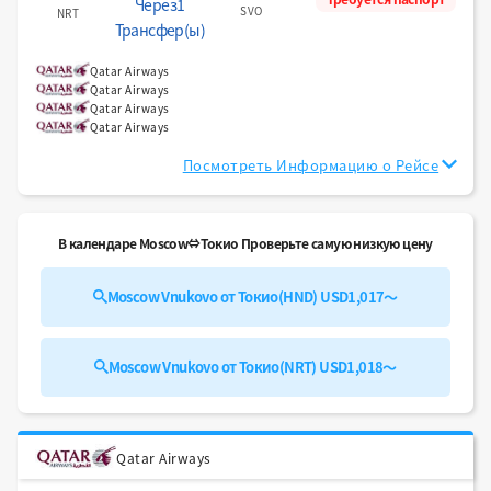
Через1
SVO
NRT
Трансфер(ы)
Qatar Airways
Qatar Airways
Qatar Airways
Qatar Airways
Посмотреть Информацию о Рейсе
В календаре Moscow⇔Токио Проверьте самую низкую цену
Moscow Vnukovo от Токио(HND) USD1,017～
Moscow Vnukovo от Токио(NRT) USD1,018～
Qatar Airways