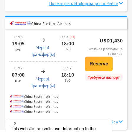
Посмотреть Информацию о Рейсе
China Eastern Airlines
08/13
08/14
(+1)
USD1,430
19:05
18:00
Через1
Включая расходы на
HRB
SVO
топливо
Трансфер(ы)
08/17
08/17
07:00
18:10
Требуется паспорт
Через1
SVO
HRB
Трансфер(ы)
China Eastern Airlines
China Eastern Airlines
China Eastern Airlines
China Eastern Airlines
Посмотреть Информацию о Рейсе