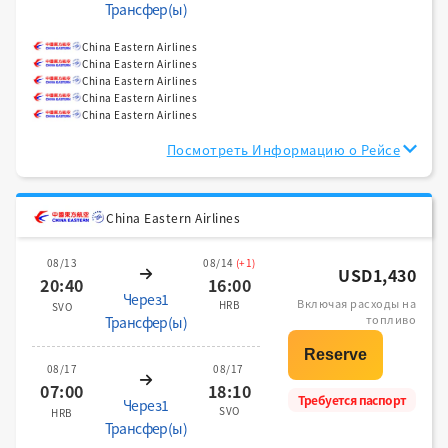
Трансфер(ы)
China Eastern Airlines
China Eastern Airlines
China Eastern Airlines
China Eastern Airlines
China Eastern Airlines
Посмотреть Информацию о Рейсе
China Eastern Airlines
08/13
08/14
(+1)
USD1,430
20:40
16:00
Через1
Включая расходы на
HRB
SVO
топливо
Трансфер(ы)
08/17
08/17
07:00
18:10
Требуется паспорт
Через1
SVO
HRB
Трансфер(ы)