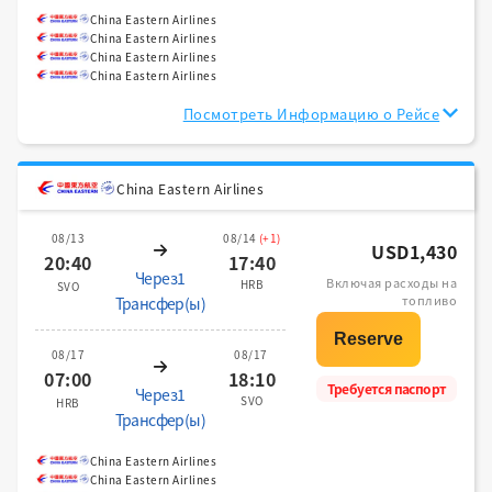
China Eastern Airlines
China Eastern Airlines
China Eastern Airlines
China Eastern Airlines
Посмотреть Информацию о Рейсе
China Eastern Airlines
08/13
08/14
(+1)
USD1,430
20:40
17:40
Через1
Включая расходы на
HRB
SVO
топливо
Трансфер(ы)
08/17
08/17
07:00
18:10
Требуется паспорт
Через1
SVO
HRB
Трансфер(ы)
China Eastern Airlines
China Eastern Airlines