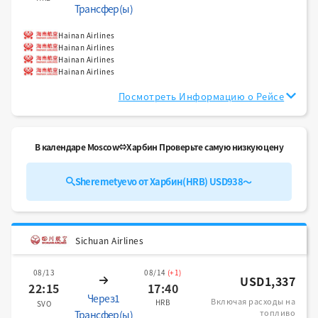
Трансфер(ы)
Hainan Airlines
Hainan Airlines
Hainan Airlines
Hainan Airlines
Посмотреть Информацию о Рейсе
В календаре Moscow⇔Харбин Проверьте самую низкую цену
Sheremetyevo от Харбин(HRB) USD938～
Sichuan Airlines
08/13
08/14
(+1)
USD1,337
22:15
17:40
Через1
Включая расходы на
HRB
SVO
топливо
Трансфер(ы)