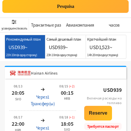
Pesquisa
Транзитные раз
Aвиакомпания
часов
усовершенствовать
Рекомендуемый план
Самый дешевый план
Кратчайший план
USD939~
USD939~
USD1,523~
23h 10m(в одну сторону)
23h 10m(в одну сторону)
14h 20m(в одну сторону)
Hainan Airlines
08/13
08/15
(+2)
USD939
20:05
00:15
Через1
Включая расходы на
HRB
SVO
топливо
Трансфер(ы)
08/17
08/18
(+1)
22:00
18:05
Требуется паспорт
Через1
SVO
HRB