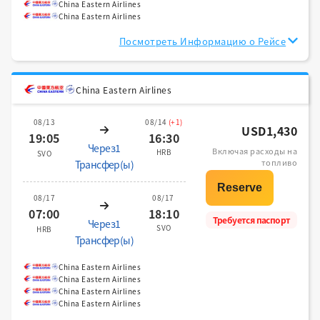
China Eastern Airlines
China Eastern Airlines
Посмотреть Информацию о Рейсе
China Eastern Airlines
08/13
08/14
(+1)
USD1,430
19:05
16:30
Через1
Включая расходы на
HRB
SVO
топливо
Трансфер(ы)
08/17
08/17
07:00
18:10
Требуется паспорт
Через1
SVO
HRB
Трансфер(ы)
China Eastern Airlines
China Eastern Airlines
China Eastern Airlines
China Eastern Airlines