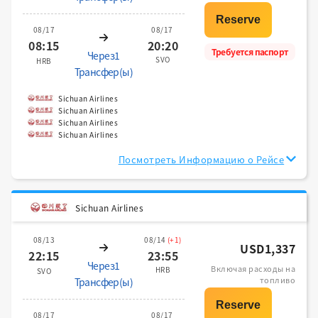
08/17
08/17
08:15
20:20
Требуется паспорт
Через1
SVO
HRB
Трансфер(ы)
Sichuan Airlines
Sichuan Airlines
Sichuan Airlines
Sichuan Airlines
Посмотреть Информацию о Рейсе
Sichuan Airlines
08/13
08/14
(+1)
USD1,337
22:15
23:55
Через1
Включая расходы на
HRB
SVO
топливо
Трансфер(ы)
08/17
08/17