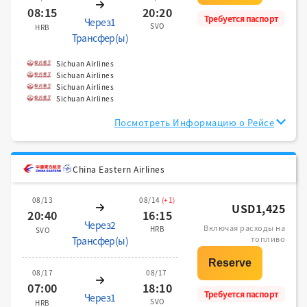
08:15
20:20
Требуется паспорт
Через1
SVO
HRB
Трансфер(ы)
Sichuan Airlines
Sichuan Airlines
Sichuan Airlines
Sichuan Airlines
Посмотреть Информацию о Рейсе
China Eastern Airlines
08/13
08/14
(+1)
USD1,425
20:40
16:15
Через2
Включая расходы на
HRB
SVO
топливо
Трансфер(ы)
08/17
08/17
07:00
18:10
Требуется паспорт
Через1
SVO
HRB