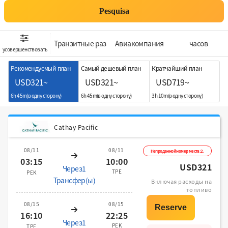
Pesquisa
Транзитные раз
Aвиакомпания
часов
усовершенствовать
Рекомендуемый план
Самый дешевый план
Кратчайший план
USD321~
USD321~
USD719~
6h 45m(в одну сторону)
6h 45m(в одну сторону)
3h 10m(в одну сторону)
Cathay Pacific
08/11
08/11
Непроданной номер места:2.
03:15
10:00
USD321
Через1
TPE
PEK
Трансфер(ы)
Включая расходы на
топливо
08/15
08/15
16:10
22:25
Через1
PEK
TPE