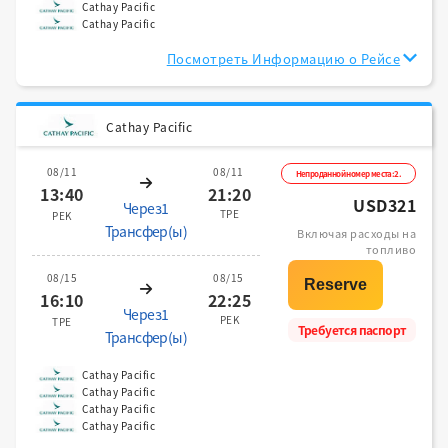
Cathay Pacific
Cathay Pacific
Посмотреть Информацию о Рейсе
Cathay Pacific
08/11
08/11
Непроданной номер места:2.
13:40
21:20
USD321
Через1
TPE
PEK
Трансфер(ы)
Включая расходы на
топливо
08/15
08/15
16:10
22:25
Через1
PEK
TPE
Требуется паспорт
Трансфер(ы)
Cathay Pacific
Cathay Pacific
Cathay Pacific
Cathay Pacific