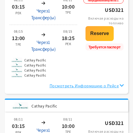
Непроданной номер места:3.
03:15
10:00
USD321
Через1
TPE
PEK
Трансфер(ы)
Включая расходы на
топливо
08/15
08/15
12:00
18:25
Через1
PEK
TPE
Требуется паспорт
Трансфер(ы)
Cathay Pacific
Cathay Pacific
Cathay Pacific
Cathay Pacific
Посмотреть Информацию о Рейсе
Cathay Pacific
08/11
08/11
USD321
03:15
10:00
Через1
Включая расходы на
TPE
PEK