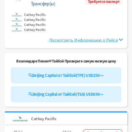
Требуется паспорт
Трансфер(ы)
Cathay Pacific
Cathay Pacific
Cathay Pacific
Cathay Pacific
Посмотреть Информацию о Рейсе
В календаре Пекин⇔Тайбэй Проверьте самую низкую цену
Beijing Capital от Тайбэй(TPE) USD256～
Beijing Capital от Тайбэй(TSA) USD696～
Cathay Pacific
08/11
08/11