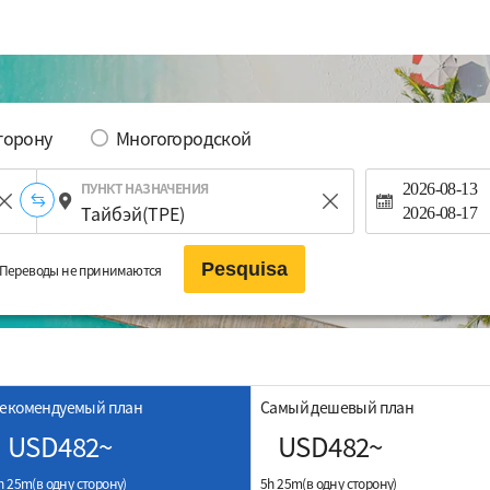
сторону
Многогородской
ПУНКТ НАЗНАЧЕНИЯ
2026-08-13
2026-08-17
Pesquisa
Переводы не принимаются
екомендуемый план
Самый дешевый план
USD482~
USD482~
h 25m(в одну сторону)
5h 25m(в одну сторону)