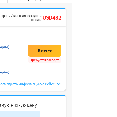
стороны / Включая расходы на
USD482
топливо
ер(ы)
Требуется паспорт
ер(ы)
осмотреть Информацию о Рейсе
амую низкую цену