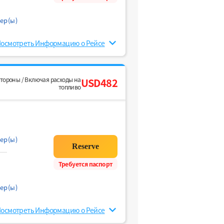
ер(ы)
осмотреть Информацию о Рейсе
стороны / Включая расходы на
USD482
топливо
ер(ы)
Требуется паспорт
ер(ы)
осмотреть Информацию о Рейсе