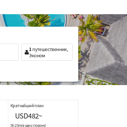
1
путешественник,
Эконом
Кратчайший план
USD482~
5h 25m(в одну сторону)