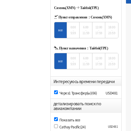
Сямэнь(XMN)
Тайбэй(TPE)
Пункт отправления：
Сямэнь(XMN)
0:00
6:00
12:00
18:00
все
-
-
-
-
5:59
11:59
17:59
23:59
Пункт назначения：
Тайбэй(TPE)
0:00
6:00
12:00
18:00
все
-
-
-
-
5:59
11:59
17:59
23:59
Интересуюсь времени передачи
Через1 Трансфер(ы)(66)
USD481
детализировать поиск по
авиакомпании
Показать все
Cathay Pacific(24)
USD481