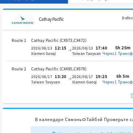
В обе 
Cathay Pacific
Route 1
Cathay Pacific
(
CX973,CX472
)
5h 25m
12:15
17:40
2026/08/13
2026/08/13
Через1 Трансф
Xiamen Gaoqi
Taiwan Taoyuan
Route 2
Cathay Pacific
(
CX495,CX978
)
6h 5m
13:20
19:25
2026/08/17
2026/08/17
Через1 Трансф
Taiwan Taoyuan
Xiamen Gaoqi
П
В календаре Сямэнь⇔Тайбэй Проверьте с