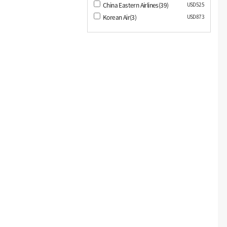
China Eastern Airlines(39)
USD525
Korean Air(3)
USD873