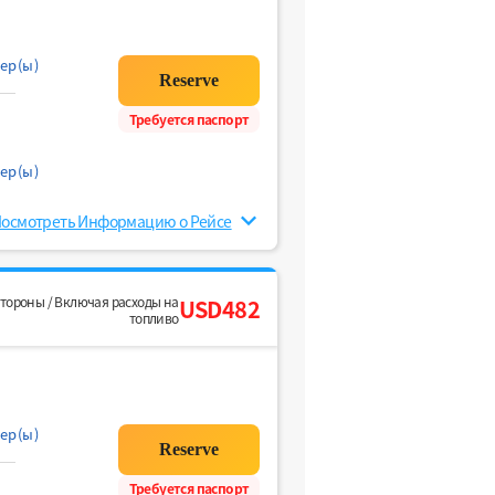
ер(ы)
Требуется паспорт
ер(ы)
осмотреть Информацию о Рейсе
стороны / Включая расходы на
USD482
топливо
ер(ы)
Требуется паспорт