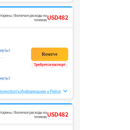
стороны / Включая расходы на
USD482
топливо
ер(ы)
Требуется паспорт
ер(ы)
осмотреть Информацию о Рейсе
стороны / Включая расходы на
USD482
топливо