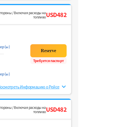
стороны / Включая расходы на
USD482
топливо
ер(ы)
Требуется паспорт
ер(ы)
осмотреть Информацию о Рейсе
стороны / Включая расходы на
USD482
топливо