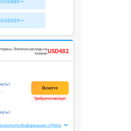
) USD480～
) USD659～
стороны / Включая расходы на
USD482
топливо
ер(ы)
Требуется паспорт
ер(ы)
осмотреть Информацию о Рейсе