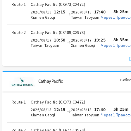
Route 1
Cathay Pacific
(
CX973,CX472
)
5h 25m
12:15
17:40
2026/08/13
2026/08/13
Через1 Трансф
Xiamen Gaoqi
Taiwan Taoyuan
Route 2
Cathay Pacific
(
CX489,CX978
)
8h 35m
10:50
19:25
2026/08/17
2026/08/17
Через1 Трансф
Taiwan Taoyuan
Xiamen Gaoqi
П
В обе 
Cathay Pacific
Route 1
Cathay Pacific
(
CX973,CX472
)
5h 25m
12:15
17:40
2026/08/13
2026/08/13
Через1 Трансф
Xiamen Gaoqi
Taiwan Taoyuan
Route 2
Cathay Pacific
(
CX477,CX978
)