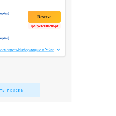
ер(ы)
Требуется паспорт
ер(ы)
осмотреть Информацию о Рейсе
аты поиска