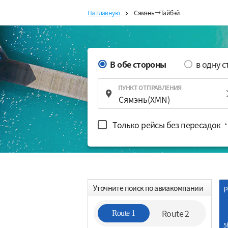
На главную
Сямэнь→Тайбэй
В обе стороны
в одну 
ПУНКТ ОТПРАВЛЕНИЯ
Только рейсы без пересадок
*
Уточните поиск по авиакомпании
Р
Route 2
Route 1
5