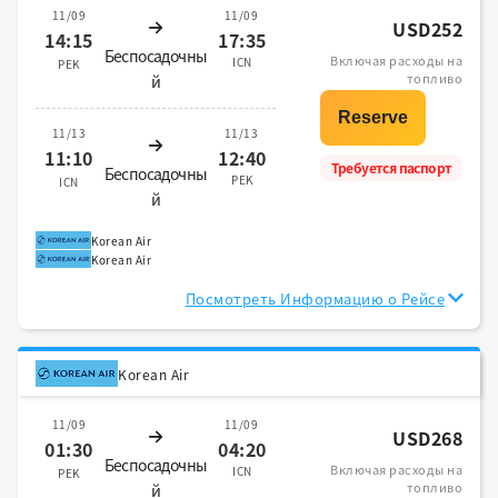
11/09
11/09
USD252
14:15
17:35
Беспосадочны
Включая расходы на
ICN
PEK
топливо
й
11/13
11/13
11:10
12:40
Требуется паспорт
Беспосадочны
PEK
ICN
й
Korean Air
Korean Air
Посмотреть Информацию о Рейсе
Korean Air
11/09
11/09
USD268
01:30
04:20
Беспосадочны
Включая расходы на
ICN
PEK
топливо
й