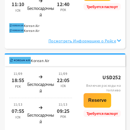
11:10
12:40
Требуется паспорт
Беспосадочны
PEK
ICN
й
Korean Air
Korean Air
Посмотреть Информацию о Рейсе
Korean Air
11/09
11/09
USD252
18:55
22:05
Беспосадочны
Включая расходы на
ICN
PEK
топливо
й
11/13
11/13
07:55
09:25
Требуется паспорт
Беспосадочны
PEK
ICN
й