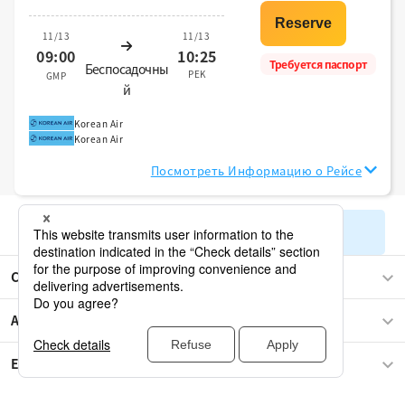
11/13
11/13
09:00
10:25
Требуется паспорт
Беспосадочны
PEK
GMP
й
Korean Air
Korean Air
Посмотреть Информацию о Рейсе
Показать остальные результаты поиска
Сеул
Азия
Европа