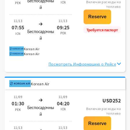
Беспосадочны
Включая расходы на
ICN
PEK
топливо
й
11/13
11/13
07:55
09:25
Требуется паспорт
Беспосадочны
PEK
ICN
й
Korean Air
Korean Air
Посмотреть Информацию о Рейсе
Korean Air
11/09
11/09
USD252
01:30
04:20
Беспосадочны
Включая расходы на
ICN
PEK
топливо
й
11/13
11/13