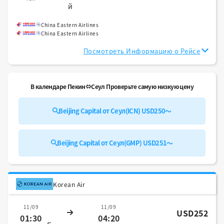
й
China Eastern Airlines
China Eastern Airlines
Посмотреть Информацию о Рейсе
В календаре Пекин⇔Сеул Проверьте самую низкую цену
Beijing Capital от Сеул(ICN) USD250～
Beijing Capital от Сеул(GMP) USD251～
Korean Air
11/09
11/09
USD252
01:30
04:20