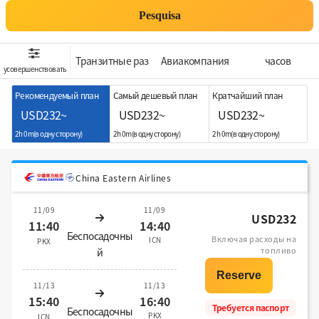
Pesquisa
Транзитные раз
Aвиакомпания
часов
усовершенствовать
Рекомендуемый план
Самый дешевый план
Кратчайший план
USD232~
USD232~
USD232~
2h 0m(в одну сторону)
2h 0m(в одну сторону)
2h 0m(в одну сторону)
China Eastern Airlines
11/09
11/09
USD232
11:40
14:40
Беспосадочны
Включая расходы на
ICN
PKX
топливо
й
11/13
11/13
15:40
16:40
Требуется паспорт
Беспосадочны
PKX
ICN