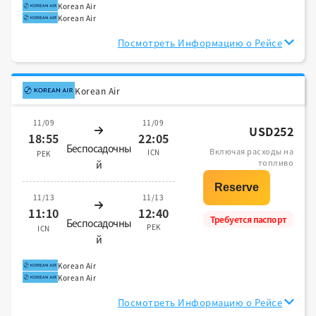
Korean Air
Korean Air
Посмотреть Информацию о Рейсе
Korean Air
11/09
11/09
USD252
18:55
22:05
Беспосадочны
Включая расходы на
ICN
PEK
топливо
й
11/13
11/13
11:10
12:40
Требуется паспорт
Беспосадочны
PEK
ICN
й
Korean Air
Korean Air
Посмотреть Информацию о Рейсе