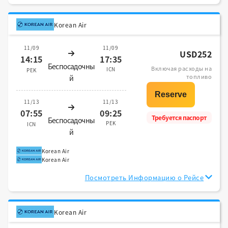
Korean Air
11/09
11/09
USD252
14:15
17:35
Беспосадочны
Включая расходы на
ICN
PEK
топливо
й
11/13
11/13
07:55
09:25
Требуется паспорт
Беспосадочны
PEK
ICN
й
Korean Air
Korean Air
Посмотреть Информацию о Рейсе
Korean Air