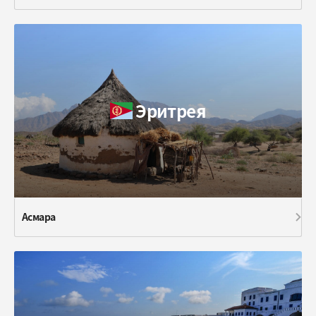
Эритрея
Асмара