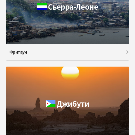
Сьерра-Леоне
Фритаун
Джибути