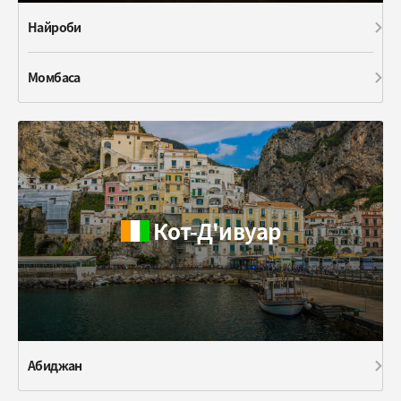
Найроби
Момбаса
Кот-Д'ивуар
Абиджан