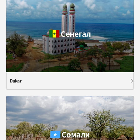
Сенегал
Dakar
Сомали