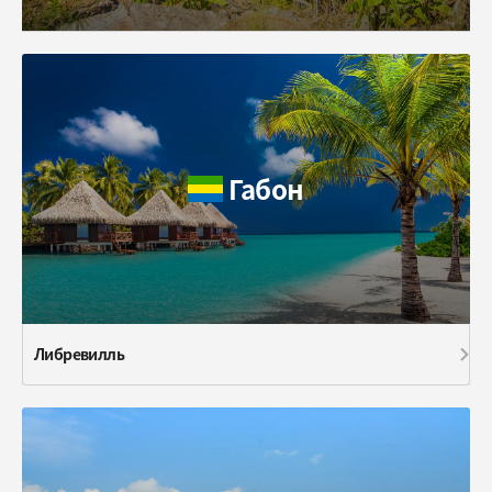
Габон
Либревилль