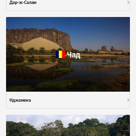
Дар-эс-Салам
Чад
Нджамена