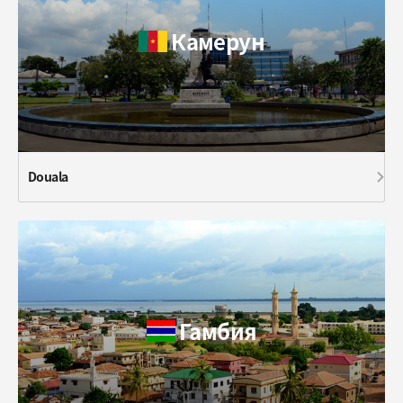
Камерун
Douala
Гамбия