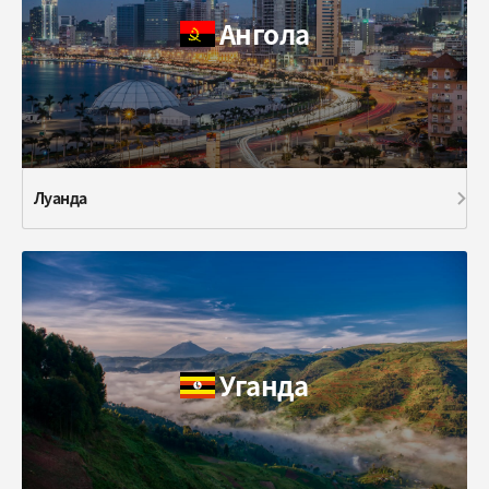
Ангола
Луанда
Уганда