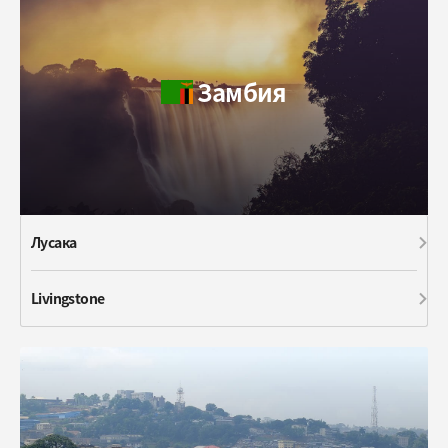
Замбия
Лусака
Livingstone