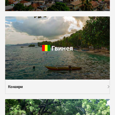
Гвинея
Конакри