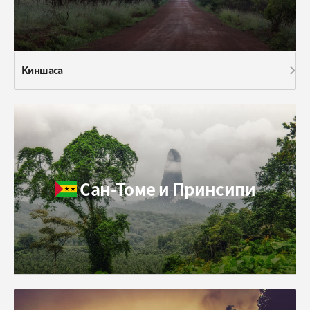
Киншаса
Сан-Томе и Принсипи