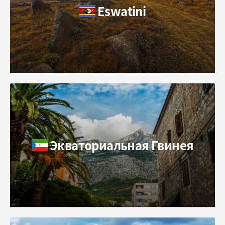
Eswatini
Экваториальная Гвинея