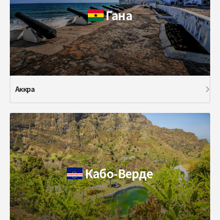
Гана
Аккра
Кабо-Верде