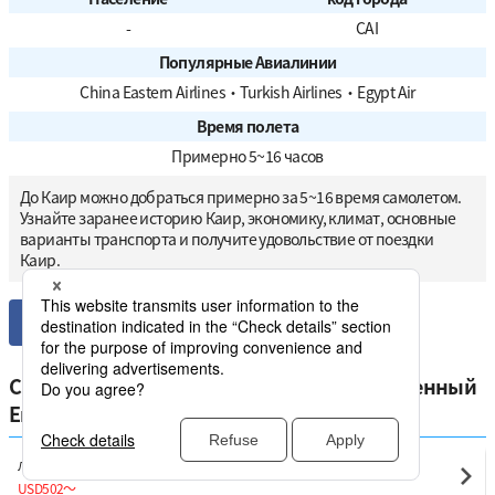
-
CAI
Популярные Авиалинии
China Eastern Airlines
・
Turkish Airlines
・
Egypt Air
Время полета
Примерно 5~16 часов
До Каир можно добраться примерно за 5~16 время самолетом.
Узнайте заранее историю Каир, экономику, климат, основные
варианты транспорта и получите удовольствие от поездки
Каир.
Сравните самые низкие цены на отечественный
Египет от Каир
Луксор
Каир(CAI)
USD502
〜