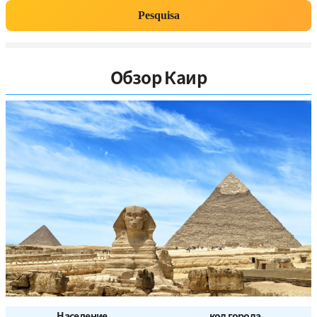
Pesquisa
Обзор Каир
Население
код города