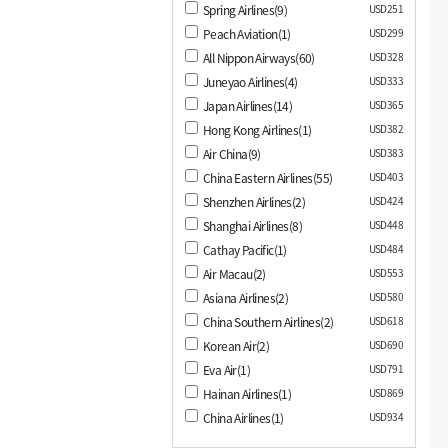
Spring Airlines(9)
USD251
Peach Aviation(1)
USD299
All Nippon Airways(60)
USD328
Juneyao Airlines(4)
USD333
Japan Airlines(14)
USD365
Hong Kong Airlines(1)
USD382
Air China(9)
USD383
China Eastern Airlines(55)
USD403
Shenzhen Airlines(2)
USD424
Shanghai Airlines(8)
USD448
Cathay Pacific(1)
USD484
Air Macau(2)
USD553
Asiana Airlines(2)
USD580
China Southern Airlines(2)
USD618
Korean Air(2)
USD690
Eva Air(1)
USD791
Hainan Airlines(1)
USD869
China Airlines(1)
USD934