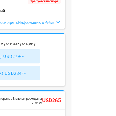
Требуется паспорт
ный
осмотреть Информацию о Рейсе
амую низкую цену
M) USD279～
IX) USD284～
стороны / Включая расходы на
USD265
топливо