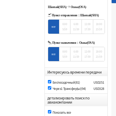
Шанхай(SHA)
Осака(OSA)
Пункт отправления：
Шанхай(SHA)
0:00
6:00
12:00
18:00
все
-
-
-
-
5:59
11:59
17:59
23:59
Пункт назначения：
Осака(OSA)
0:00
6:00
12:00
18:00
все
-
-
-
-
5:59
11:59
17:59
23:59
Интересуюсь времени передачи
Беспосадочный(81)
USD251
Через1 Трансфер(ы)(94)
USD328
детализировать поиск по
авиакомпании
Показать все