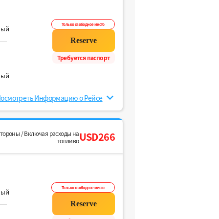
Только свободное место
ный
Требуется паспорт
ный
осмотреть Информацию о Рейсе
стороны / Включая расходы на
USD266
топливо
Только свободное место
ный