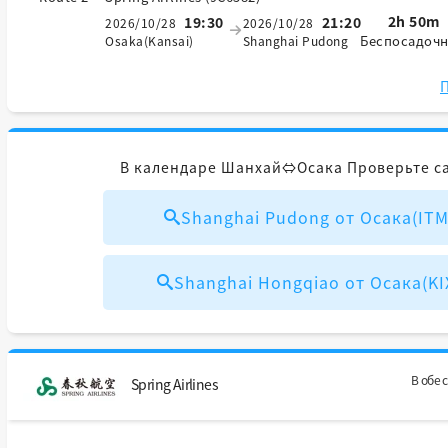
2h 50m
19:30
21:20
2026/10/28
2026/10/28
Беспосадоч
Osaka(Kansai)
Shanghai Pudong
П
В календаре Шанхай⇔Осака Проверьте с
Shanghai Pudong от Осака(IT
Shanghai Hongqiao от Осака(K
В обе 
Spring Airlines