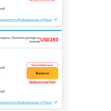
ный
осмотреть Информацию о Рейсе
стороны / Включая расходы на
USD280
топливо
Только свободное место
ный
Требуется паспорт
ный
осмотреть Информацию о Рейсе