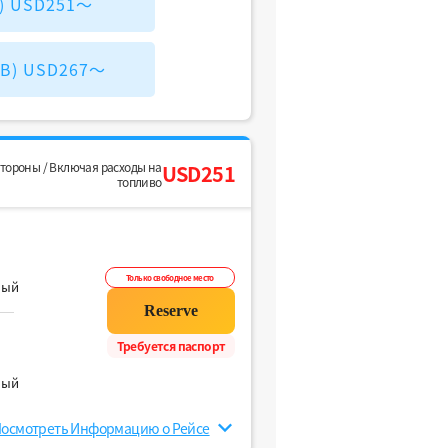
X) USD251～
KB) USD267～
стороны / Включая расходы на
USD251
топливо
Только свободное место
ный
Требуется паспорт
ный
осмотреть Информацию о Рейсе