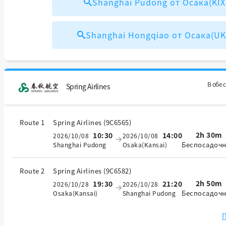
Shanghai Pudong от Осака(KI
Shanghai Hongqiao от Осака(U
В обе 
Spring Airlines
Route 1
Spring Airlines
(
9C6565
)
2h 30m
10:30
14:00
2026/10/08
2026/10/08
Беспосадоч
Shanghai Pudong
Osaka(Kansai)
Route 2
Spring Airlines
(
9C6582
)
2h 50m
19:30
21:20
2026/10/28
2026/10/28
Беспосадоч
Osaka(Kansai)
Shanghai Pudong
П