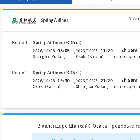
В обе 
Spring Airlines
Route 1
Spring Airlines
(
9C6575
)
2h 15m
08:05
11:20
2026/10/08
2026/10/08
Беспосадоч
Shanghai Pudong
Osaka(Kansai)
Route 2
Spring Airlines
(
9C6582
)
2h 50m
19:30
21:20
2026/10/28
2026/10/28
Беспосадоч
Osaka(Kansai)
Shanghai Pudong
П
В календаре Шанхай⇔Осака Проверьте с