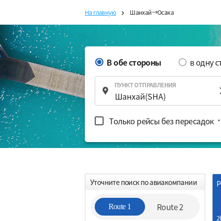
На главную
Шанхай→Осака
В обе стороны
в одну 
ПУНКТ ОТПРАВЛЕНИЯ
Только рейсы без пересадок
*
Уточните поиск по авиакомпании
Р
Route 2
Route 1
2