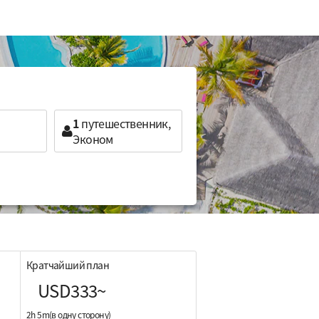
1
путешественник,
Эконом
Кратчайший план
USD333~
2h 5m(в одну сторону)