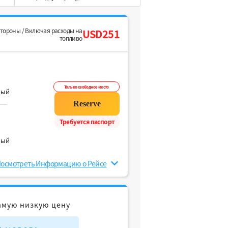
стороны / Включая расходы на
USD251
топливо
Только свободное место
ный
Требуется паспорт
ный
осмотреть Информацию о Рейсе
амую низкую цену