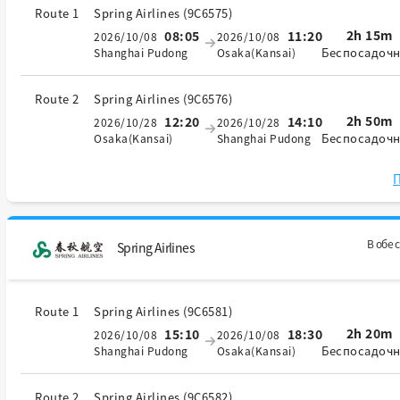
Route 1
Spring Airlines
(
9C6575
)
2h 15m
08:05
11:20
2026/10/08
2026/10/08
Беспосадоч
Shanghai Pudong
Osaka(Kansai)
Route 2
Spring Airlines
(
9C6576
)
2h 50m
12:20
14:10
2026/10/28
2026/10/28
Беспосадоч
Osaka(Kansai)
Shanghai Pudong
П
В обе 
Spring Airlines
Route 1
Spring Airlines
(
9C6581
)
2h 20m
15:10
18:30
2026/10/08
2026/10/08
Беспосадоч
Shanghai Pudong
Osaka(Kansai)
Route 2
Spring Airlines
(
9C6582
)