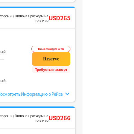
стороны / Включая расходы на
USD265
топливо
Только свободное место
ный
Требуется паспорт
ный
осмотреть Информацию о Рейсе
стороны / Включая расходы на
USD266
топливо