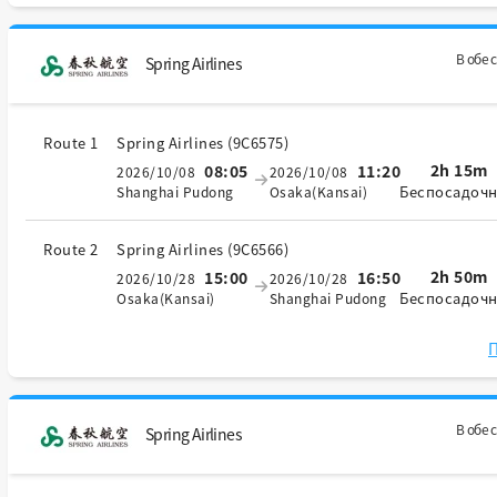
В обе 
Spring Airlines
Route 1
Spring Airlines
(
9C6575
)
2h 15m
08:05
11:20
2026/10/08
2026/10/08
Беспосадоч
Shanghai Pudong
Osaka(Kansai)
Route 2
Spring Airlines
(
9C6566
)
2h 50m
15:00
16:50
2026/10/28
2026/10/28
Беспосадоч
Osaka(Kansai)
Shanghai Pudong
П
В обе 
Spring Airlines