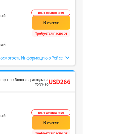
Только свободное место
ный
Требуется паспорт
ный
осмотреть Информацию о Рейсе
стороны / Включая расходы на
USD266
топливо
Только свободное место
ный
Требуется паспорт