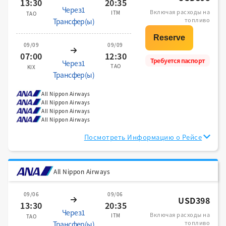
13:30
20:35
Через1
Включая расходы на
ITM
TAO
топливо
Трансфер(ы)
09/09
09/09
07:00
12:30
Требуется паспорт
Через1
TAO
KIX
Трансфер(ы)
All Nippon Airways
All Nippon Airways
All Nippon Airways
All Nippon Airways
Посмотреть Информацию о Рейсе
All Nippon Airways
09/06
09/06
USD398
13:30
20:35
Через1
Включая расходы на
ITM
TAO
топливо
Трансфер(ы)