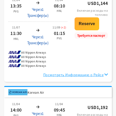
USD1,144
13:35
08:10
Через1
Включая расходы на
HNL
PVG
топливо
Трансфер(ы)
11/07
11/09
(+2)
11:30
01:15
Требуется паспорт
Через1
PVG
HNL
Трансфер(ы)
All Nippon Airways
All Nippon Airways
All Nippon Airways
All Nippon Airways
Посмотреть Информацию о Рейсе
Korean Air
11/04
11/04
USD1,192
14:00
09:45
Через1
Включая расходы на
HNL
PVG