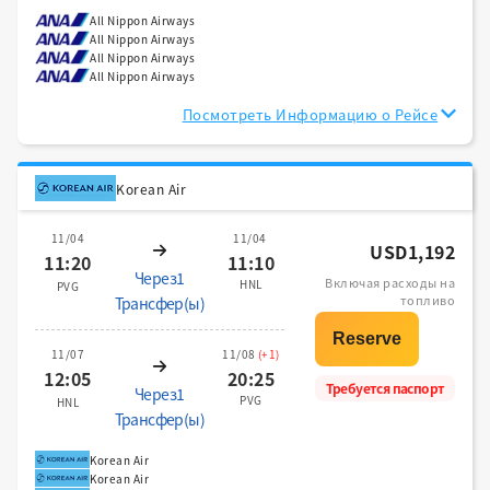
All Nippon Airways
All Nippon Airways
All Nippon Airways
All Nippon Airways
Посмотреть Информацию о Рейсе
Korean Air
11/04
11/04
USD1,192
11:20
11:10
Через1
Включая расходы на
HNL
PVG
топливо
Трансфер(ы)
11/07
11/08
(+1)
12:05
20:25
Требуется паспорт
Через1
PVG
HNL
Трансфер(ы)
Korean Air
Korean Air