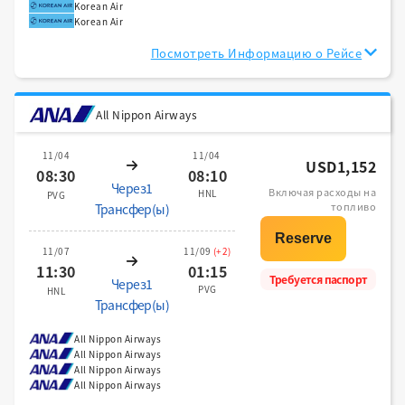
Korean Air
Korean Air
Посмотреть Информацию о Рейсе
All Nippon Airways
11/04
11/04
USD1,152
08:30
08:10
Через1
Включая расходы на
HNL
PVG
топливо
Трансфер(ы)
11/07
11/09
(+2)
11:30
01:15
Требуется паспорт
Через1
PVG
HNL
Трансфер(ы)
All Nippon Airways
All Nippon Airways
All Nippon Airways
All Nippon Airways