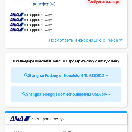
Требуется паспорт
Трансфер(ы)
All Nippon Airways
All Nippon Airways
All Nippon Airways
All Nippon Airways
Посмотреть Информацию о Рейсе
В календаре Шанхай⇔Honolulu Проверьте самую низкую цену
Shanghai Pudong от Honolulu(HNL) USD912～
Shanghai Hongqiao от Honolulu(HNL) USD950～
All Nippon Airways
11/04
11/04