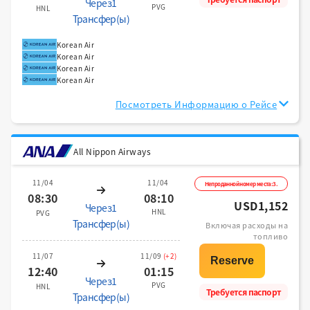
Через1
PVG
HNL
Трансфер(ы)
Korean Air
Korean Air
Korean Air
Korean Air
Посмотреть Информацию о Рейсе
All Nippon Airways
11/04
11/04
Непроданной номер места:3.
08:30
08:10
USD1,152
Через1
HNL
PVG
Трансфер(ы)
Включая расходы на
топливо
11/07
11/09
(+2)
12:40
01:15
Через1
PVG
HNL
Требуется паспорт
Трансфер(ы)