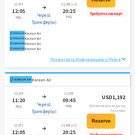
11/07
11/08
(+1)
12:05
20:25
Требуется паспорт
Через1
PVG
HNL
Трансфер(ы)
Korean Air
Korean Air
Korean Air
Korean Air
Посмотреть Информацию о Рейсе
Korean Air
11/04
11/04
USD1,192
11:20
09:45
Через1
Включая расходы на
HNL
PVG
топливо
Трансфер(ы)
11/07
11/08
(+1)
12:05
20:25
Требуется паспорт