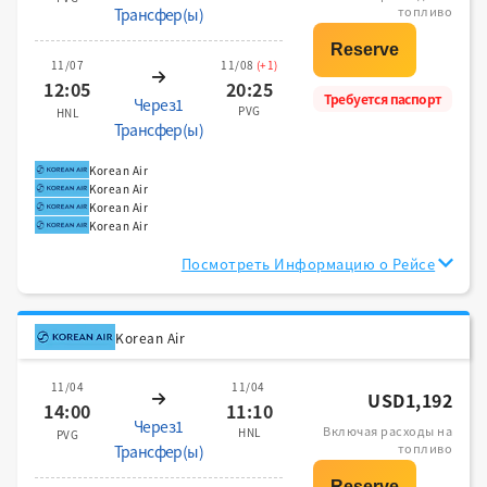
топливо
Трансфер(ы)
11/07
11/08
(+1)
12:05
20:25
Требуется паспорт
Через1
PVG
HNL
Трансфер(ы)
Korean Air
Korean Air
Korean Air
Korean Air
Посмотреть Информацию о Рейсе
Korean Air
11/04
11/04
USD1,192
14:00
11:10
Через1
Включая расходы на
HNL
PVG
топливо
Трансфер(ы)