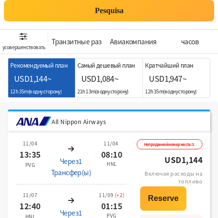
Pesquisa
Транзитные раз
Aвиакомпания
часов
усовершенствовать
Рекомендуемый план
Самый дешевый план
Кратчайший план
USD1,144~
USD1,084~
USD1,947~
12h 35m(в одну сторону)
21h 13m(в одну сторону)
12h 35m(в одну сторону)
All Nippon Airways
11/04
11/04
Непроданной номер места:3.
13:35
08:10
USD1,144
Через1
HNL
PVG
Трансфер(ы)
Включая расходы на
топливо
11/07
11/09
(+2)
12:40
01:15
Через1
PVG
HNL