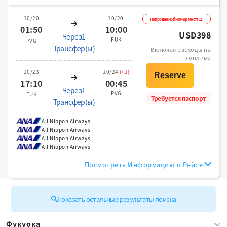
10/20
10/20
Непроданной номер места:2.
01:50
10:00
USD398
Через1
FUK
PVG
Трансфер(ы)
Включая расходы на
топливо
10/23
10/24
(+1)
17:10
00:45
Через1
PVG
FUK
Требуется паспорт
Трансфер(ы)
All Nippon Airways
All Nippon Airways
All Nippon Airways
All Nippon Airways
Посмотреть Информацию о Рейсе
Показать остальные результаты поиска
Фукуока