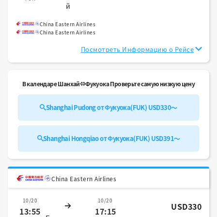
й
China Eastern Airlines
China Eastern Airlines
Посмотреть Информацию о Рейсе
В календаре Шанхай⇔Фукуока Проверьте самую низкую цену
Shanghai Pudong от Фукуока(FUK) USD330～
Shanghai Hongqiao от Фукуока(FUK) USD391～
China Eastern Airlines
10/20
10/20
USD330
13:55
17:15