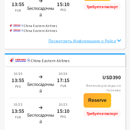
13:55
15:10
Требуется паспорт
Беспосадочны
PVG
FUK
й
China Eastern Airlines
China Eastern Airlines
Посмотреть Информацию о Рейсе
China Eastern Airlines
10/20
10/20
USD390
13:55
17:15
Беспосадочны
Включая расходы на
FUK
PVG
топливо
й
10/23
10/23
13:55
15:10
Требуется паспорт
Беспосадочны
PVG
FUK
й