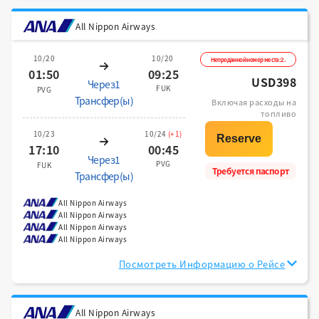
All Nippon Airways
10/20
10/20
Непроданной номер места:2.
01:50
09:25
USD398
Через1
FUK
PVG
Трансфер(ы)
Включая расходы на
топливо
10/23
10/24
(+1)
17:10
00:45
Через1
PVG
FUK
Требуется паспорт
Трансфер(ы)
All Nippon Airways
All Nippon Airways
All Nippon Airways
All Nippon Airways
Посмотреть Информацию о Рейсе
All Nippon Airways