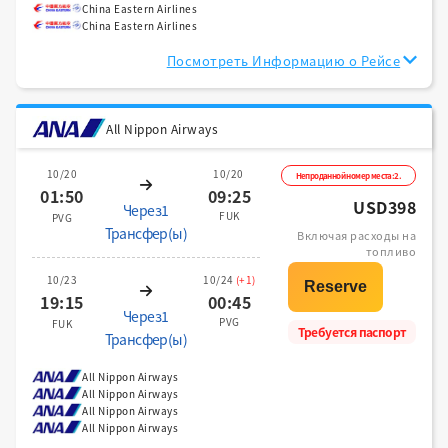
China Eastern Airlines
China Eastern Airlines
Посмотреть Информацию о Рейсе
All Nippon Airways
10/20
10/20
Непроданной номер места:2.
01:50
09:25
USD398
Через1
FUK
PVG
Трансфер(ы)
Включая расходы на
топливо
10/23
10/24
(+1)
19:15
00:45
Через1
PVG
FUK
Требуется паспорт
Трансфер(ы)
All Nippon Airways
All Nippon Airways
All Nippon Airways
All Nippon Airways