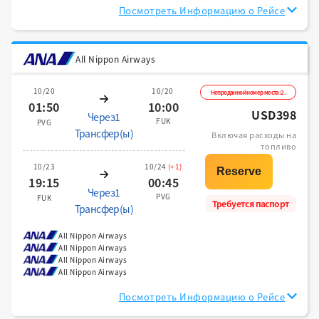
Посмотреть Информацию о Рейсе
All Nippon Airways
10/20
10/20
Непроданной номер места:2.
01:50
10:00
USD398
Через1
FUK
PVG
Трансфер(ы)
Включая расходы на
топливо
10/23
10/24
(+1)
19:15
00:45
Через1
PVG
FUK
Требуется паспорт
Трансфер(ы)
All Nippon Airways
All Nippon Airways
All Nippon Airways
All Nippon Airways
Посмотреть Информацию о Рейсе