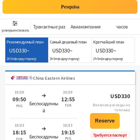
Pesquisa
Транзитные раз
Aвиакомпания
часов
усовершенствовать
Рекомендуемый план
Самый дешевый план
Кратчайший план
USD330~
USD330~
USD330~
2h 5m(в одну сторону)
2h 5m(в одну сторону)
2h 5m(в одну сторону)
China Eastern Airlines
10/20
10/20
USD330
09:50
12:55
Беспосадочны
Включая расходы на
FUK
PVG
топливо
й
10/23
10/23
18:15
19:15
Требуется паспорт
Беспосадочны
PVG
FUK