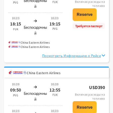
Беспосадочны
Включая расходы на
FUK
PVG
топливо
й
10/23
10/23
18:15
19:15
Требуется паспорт
Беспосадочны
PVG
FUK
й
China Eastern Airlines
China Eastern Airlines
Посмотреть Информацию о Рейсе
China Eastern Airlines
10/20
10/20
USD390
09:50
12:55
Беспосадочны
Включая расходы на
FUK
PVG
топливо
й
10/23
10/23