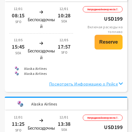
12/01
12/01
Непроданной номер места:7.
08:15
10:28
USD199
Беспосадочны
SEA
SFO
й
Включая расходы на
топливо
12/05
12/05
15:45
17:57
Беспосадочны
SFO
SEA
й
Alaska Airlines
Alaska Airlines
Посмотреть Информацию о Рейсе
Alaska Airlines
12/01
12/01
Непроданной номер места:7.
11:25
13:38
USD199
Беспосадочны
SEA
SFO