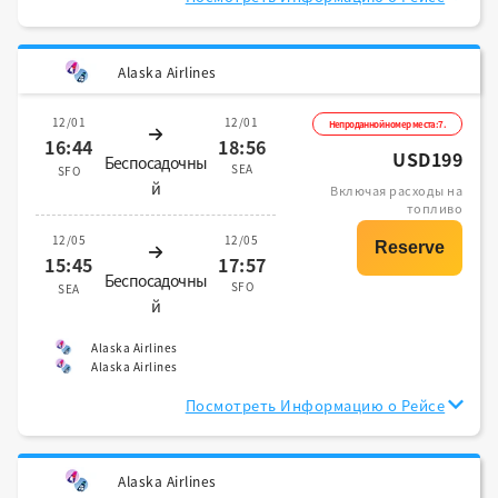
Alaska Airlines
12/01
12/01
Непроданной номер места:7.
16:44
18:56
USD199
Беспосадочны
SEA
SFO
й
Включая расходы на
топливо
12/05
12/05
15:45
17:57
Беспосадочны
SFO
SEA
й
Alaska Airlines
Alaska Airlines
Посмотреть Информацию о Рейсе
Alaska Airlines