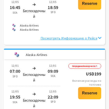
12/05
12/05
16:45
18:59
Беспосадочны
SFO
SEA
й
Alaska Airlines
Alaska Airlines
Посмотреть Информацию о Рейсе
Alaska Airlines
12/01
12/01
Непроданной номер места:7.
07:00
09:09
USD199
Беспосадочны
SEA
SFO
й
Включая расходы на
топливо
12/05
12/05
19:55
22:09
Беспосадочны
SFO
SEA
й