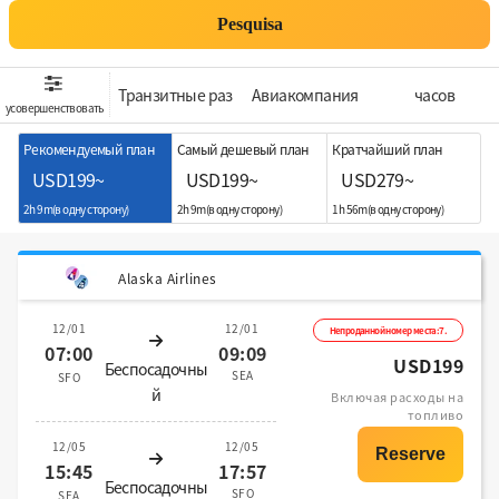
Pesquisa
Транзитные раз
Aвиакомпания
часов
усовершенствовать
Рекомендуемый план
Самый дешевый план
Кратчайший план
USD199~
USD199~
USD279~
2h 9m(в одну сторону)
2h 9m(в одну сторону)
1h 56m(в одну сторону)
Alaska Airlines
12/01
12/01
Непроданной номер места:7.
07:00
09:09
USD199
Беспосадочны
SEA
SFO
й
Включая расходы на
топливо
12/05
12/05
15:45
17:57
Беспосадочны
SFO
SEA