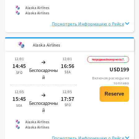
Alaska Airlines
Alaska Airlines
Посмотреть Информацию о Рейсе
Alaska Airlines
12/01
12/01
Непроданной номер места:7.
14:45
16:56
USD199
Беспосадочны
SEA
SFO
й
Включая расходы на
топливо
12/05
12/05
15:45
17:57
Беспосадочны
SFO
SEA
й
Alaska Airlines
Alaska Airlines
Посмотреть Информацию о Рейсе