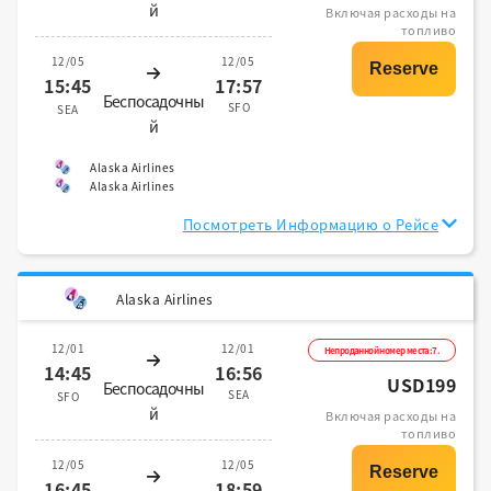
й
Включая расходы на
топливо
12/05
12/05
15:45
17:57
Беспосадочны
SFO
SEA
й
Alaska Airlines
Alaska Airlines
Посмотреть Информацию о Рейсе
Alaska Airlines
12/01
12/01
Непроданной номер места:7.
14:45
16:56
USD199
Беспосадочны
SEA
SFO
й
Включая расходы на
топливо
12/05
12/05
16:45
18:59