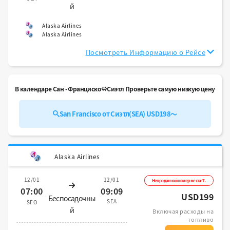
й
Alaska Airlines
Alaska Airlines
Посмотреть Информацию о Рейсе
В календаре Сан - Франциско⇔Сиэтл Проверьте самую низкую цену
San Francisco от Сиэтл(SEA) USD198～
Alaska Airlines
12/01
12/01
Непроданной номер места:7.
07:00
09:09
USD199
Беспосадочны
SEA
SFO
й
Включая расходы на
топливо