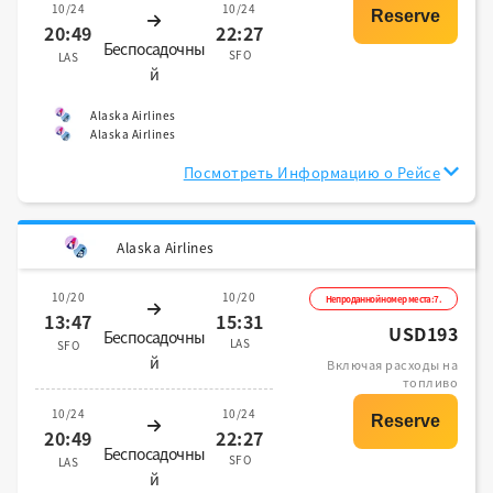
10/24
10/24
20:49
22:27
Беспосадочны
SFO
LAS
й
Alaska Airlines
Alaska Airlines
Посмотреть Информацию о Рейсе
Alaska Airlines
10/20
10/20
Непроданной номер места:7.
13:47
15:31
USD193
Беспосадочны
LAS
SFO
й
Включая расходы на
топливо
10/24
10/24
20:49
22:27
Беспосадочны
SFO
LAS
й