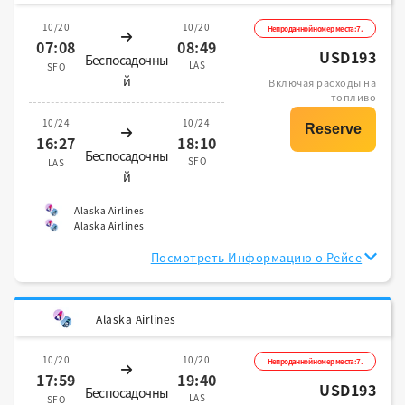
10/20
10/20
Непроданной номер места:7.
07:08
08:49
USD193
Беспосадочны
LAS
SFO
й
Включая расходы на
топливо
10/24
10/24
16:27
18:10
Беспосадочны
SFO
LAS
й
Alaska Airlines
Alaska Airlines
Посмотреть Информацию о Рейсе
Alaska Airlines
10/20
10/20
Непроданной номер места:7.
17:59
19:40
USD193
Беспосадочны
LAS
SFO