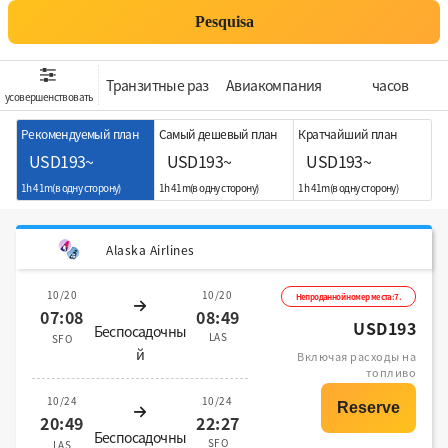
Pesquisa
Транзитные раз
Aвиакомпания
часов
усовершенствовать
Рекомендуемый план
Самый дешевый план
Кратчайший план
USD193~
USD193~
USD193~
1h 41m(в одну сторону)
1h 41m(в одну сторону)
1h 41m(в одну сторону)
Alaska Airlines
10/20
10/20
Непроданной номер места:7.
07:08
08:49
USD193
Беспосадочны
LAS
SFO
й
Включая расходы на
топливо
10/24
10/24
20:49
22:27
Беспосадочны
SFO
LAS