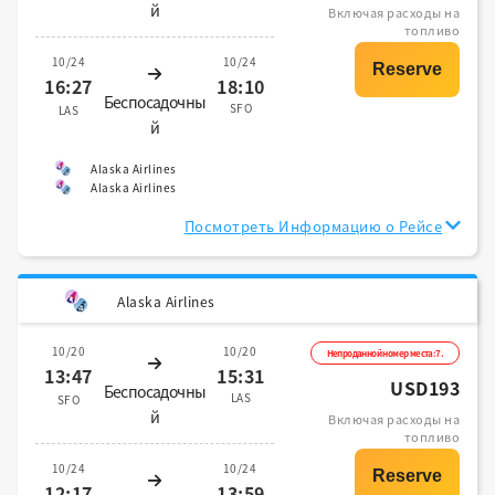
й
Включая расходы на
топливо
10/24
10/24
16:27
18:10
Беспосадочны
SFO
LAS
й
Alaska Airlines
Alaska Airlines
Посмотреть Информацию о Рейсе
Alaska Airlines
10/20
10/20
Непроданной номер места:7.
13:47
15:31
USD193
Беспосадочны
LAS
SFO
й
Включая расходы на
топливо
10/24
10/24
12:17
13:59