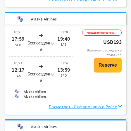
Alaska Airlines
10/20
10/20
Непроданной номер места:7.
17:59
19:40
USD193
Беспосадочны
LAS
SFO
й
Включая расходы на
топливо
10/24
10/24
12:17
13:59
Беспосадочны
SFO
LAS
й
Alaska Airlines
Alaska Airlines
Посмотреть Информацию о Рейсе
Alaska Airlines