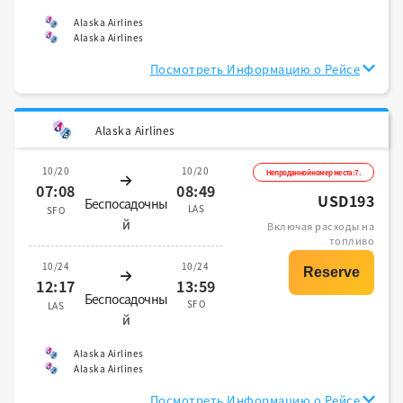
Alaska Airlines
Alaska Airlines
Посмотреть Информацию о Рейсе
Alaska Airlines
10/20
10/20
Непроданной номер места:7.
07:08
08:49
USD193
Беспосадочны
LAS
SFO
й
Включая расходы на
топливо
10/24
10/24
12:17
13:59
Беспосадочны
SFO
LAS
й
Alaska Airlines
Alaska Airlines
Посмотреть Информацию о Рейсе