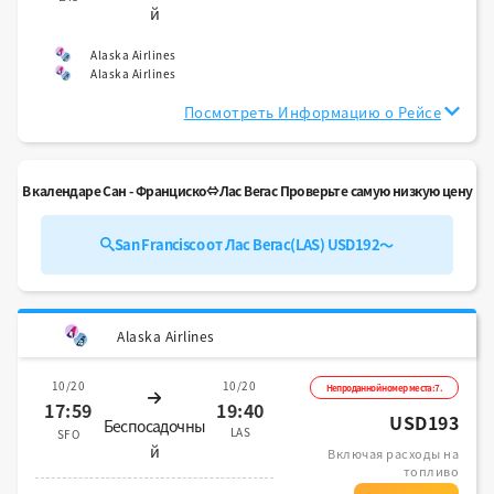
й
Alaska Airlines
Alaska Airlines
Посмотреть Информацию о Рейсе
В календаре Сан - Франциско⇔Лас Вегас Проверьте самую низкую цену
San Francisco от Лас Вегас(LAS) USD192～
Alaska Airlines
10/20
10/20
Непроданной номер места:7.
17:59
19:40
USD193
Беспосадочны
LAS
SFO
й
Включая расходы на
топливо