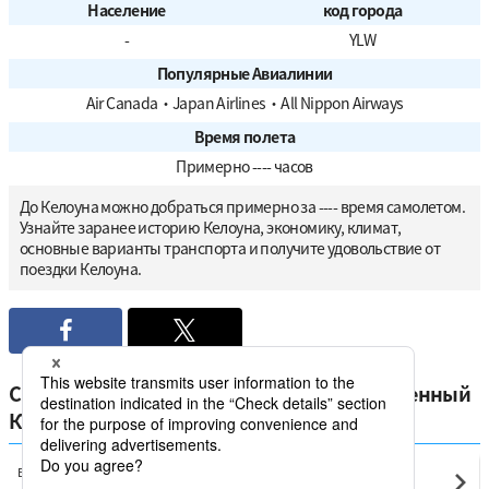
Население
код города
-
YLW
Популярные Авиалинии
Air Canada
・
Japan Airlines
・
All Nippon Airways
Время полета
Примерно ---- часов
До Келоуна можно добраться примерно за ---- время самолетом.
Узнайте заранее историю Келоуна, экономику, климат,
основные варианты транспорта и получите удовольствие от
поездки Келоуна.
Сравните самые низкие цены на отечественный
Канада от Келоуна
Ванкувер
Келоуна(YLW)