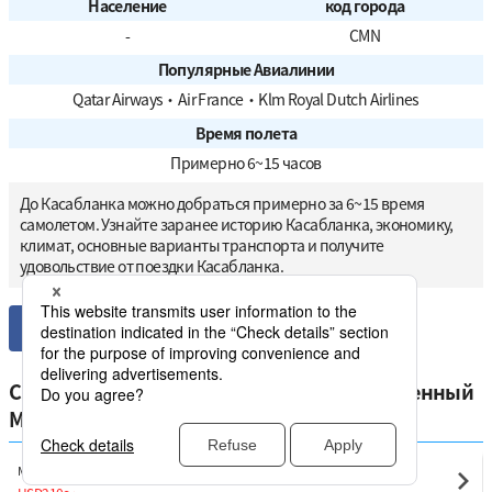
Население
код города
-
CMN
Популярные Авиалинии
Qatar Airways
・
Air France
・
Klm Royal Dutch Airlines
Время полета
Примерно 6~15 часов
До Касабланка можно добраться примерно за 6~15 время
самолетом. Узнайте заранее историю Касабланка, экономику,
климат, основные варианты транспорта и получите
удовольствие от поездки Касабланка.
Сравните самые низкие цены на отечественный
Марокко от Касабланка
Марракеш
Касабланка(CMN)