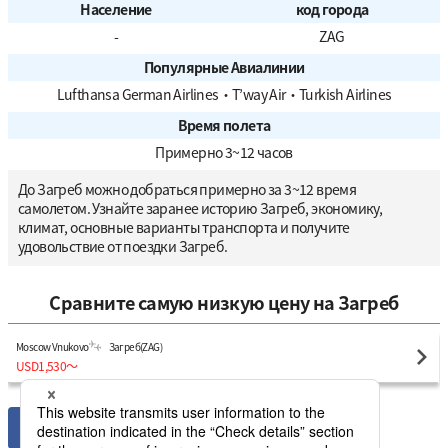
Население
код города
-
ZAG
Популярные Авиалинии
Lufthansa German Airlines
・
T’way Air
・
Turkish Airlines
Время полета
Примерно 3~12 часов
До Загреб можно добраться примерно за 3~12 время
самолетом. Узнайте заранее историю Загреб, экономику,
климат, основные варианты транспорта и получите
удовольствие от поездки Загреб.
Сравните самую низкую цену на Загреб
Moscow Vnukovo
Загреб(ZAG)
USD1,530
〜