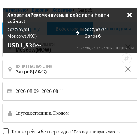
На главную
>
Европа
>
Хорватия
>
Загреб
ХорватияРекомендуемый рейс идти
Найти
сейчас!
в одну сторону
Многогородской
В обе стороны
2027/03/01
2027/03/31
Moscow(VKO)
Загреб
USD1,530
～
ПУНКТ ОТПРАВЛЕНИЯ
2026/08/06 17:05Момент времени
ПУНКТ НАЗНАЧЕНИЯ
2026-08-09
2026-08-11
1
путешественник,
Эконом
Только рейсы без пересадок
*Переводы не принимаются