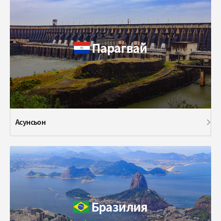
Парагвай
Асунсьон
Бразилия