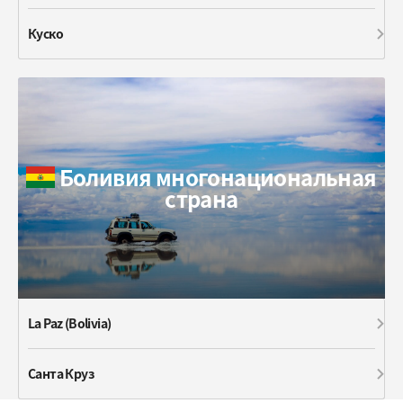
Куско
Боливия многонациональная
страна
La Paz (Bolivia)
Санта Круз