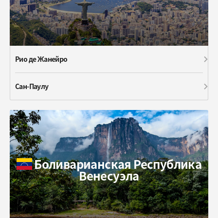
Рио де Жанейро
Сан-Паулу
Боливарианская Республика
Венесуэла