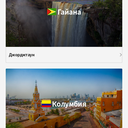
Гайана
Джорджтаун
Колумбия