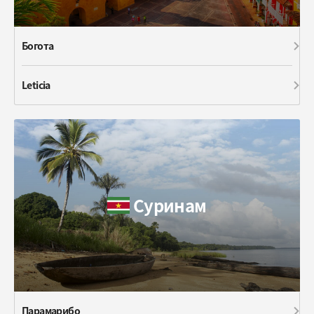
Богота
Leticia
Суринам
Парамарибо