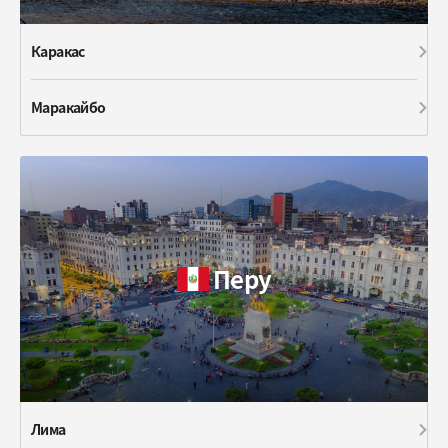
Каракас
Маракайбо
Перу
Лима