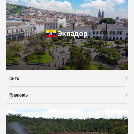
Эквадор
Кито
Гуаякиль