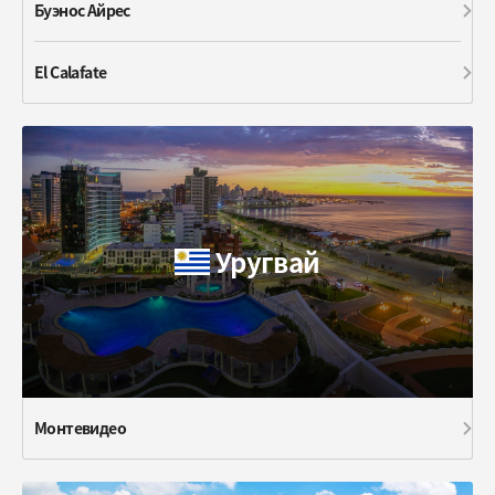
Буэнос Айрес
El Calafate
Уругвай
Монтевидео