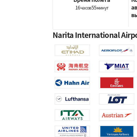
а
16
55
часов
минут
в
Narita International A