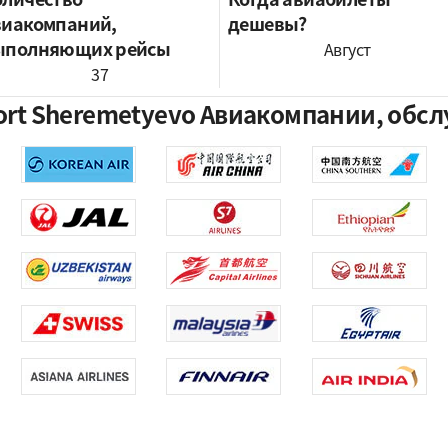
виакомпаний,
дешевы?
ыполняющих рейсы
Август
37
irport Sheremetyevo Авиакомпании, о