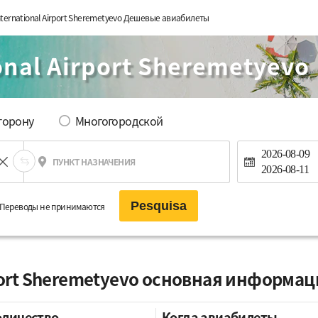
International Airport Sheremetyevo Дешевые авиабилеты
ional Airport Sheremetyevo
сторону
Многогородской
2026-08-09
ПУНКТ НАЗНАЧЕНИЯ
2026-08-11
Pesquisa
Переводы не принимаются
irport Sheremetyevo основная информа
оличество
Когда авиабилеты