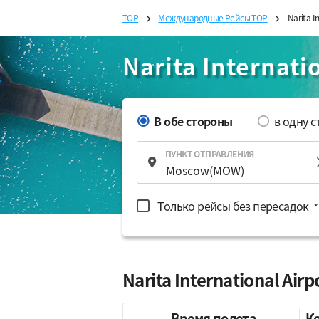
TOP
Международные Рейсы TOP
Narita 
Narita Internat
В обе стороны
в одну 
ПУНКТ ОТПРАВЛЕНИЯ
Только рейсы без пересадок
*
Narita International A
Время полета
К