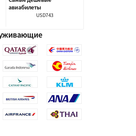
авиабилеты
USD743
бслуживающие