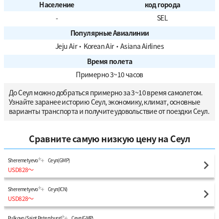
Население
код города
-
SEL
Популярные Авиалинии
Jeju Air
・
Korean Air
・
Asiana Airlines
Время полета
Примерно 3~10 часов
До Сеул можно добраться примерно за 3~10 время самолетом.
Узнайте заранее историю Сеул, экономику, климат, основные
варианты транспорта и получите удовольствие от поездки Сеул.
Сравните самую низкую цену на Сеул
Sheremetyevo
Сеул(GMP)
USD828
〜
Sheremetyevo
Сеул(ICN)
USD828
〜
Pulkovo (Saint Petersburg)
Сеул(GMP)