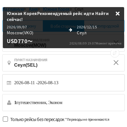
На главную
>
Азия
>
Южная Корея
>
Сеул
Южная КореяРекомендуемый рейс идти
Найти
сейчас!
в одну сторону
Многогородской
В обе стороны
2026/09/07
2026/12/15
Moscow(VKO)
Сеул
USD770
～
ПУНКТ ОТПРАВЛЕНИЯ
2026/08/09 19:07Момент времени
ПУНКТ НАЗНАЧЕНИЯ
2026-08-11
2026-08-13
1
путешественник,
Эконом
Только рейсы без пересадок
*Переводы не принимаются