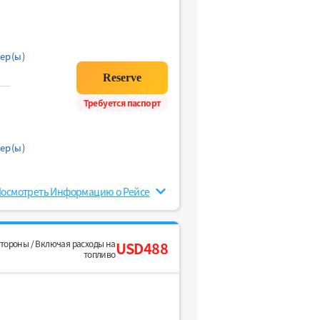
ер(ы)
Требуется паспорт
ер(ы)
осмотреть Информацию о Рейсе
стороны / Включая расходы на
USD488
топливо