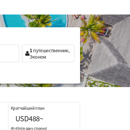
1
путешественник,
Эконом
Кратчайший план
USD488~
4h 40m(в одну сторону)