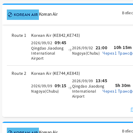
В обе 
Korean Air
Route 1
Korean Air
(
KE842,KE743
)
09:45
2026/09/02
10h 15m
21:00
2026/09/02
Qingdao Jiaodong
Через1 Трансф
International
Nagoya(Chubu)
Airport
Route 2
Korean Air
(
KE744,KE843
)
13:45
2026/09/09
5h 30m
09:15
2026/09/09
Qingdao Jiaodong
Через1 Трансф
Nagoya(Chubu)
International
Airport
П
В обе 
Korean Air