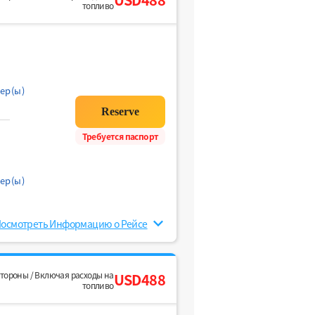
топливо
ер(ы)
Требуется паспорт
ер(ы)
осмотреть Информацию о Рейсе
стороны / Включая расходы на
USD488
топливо