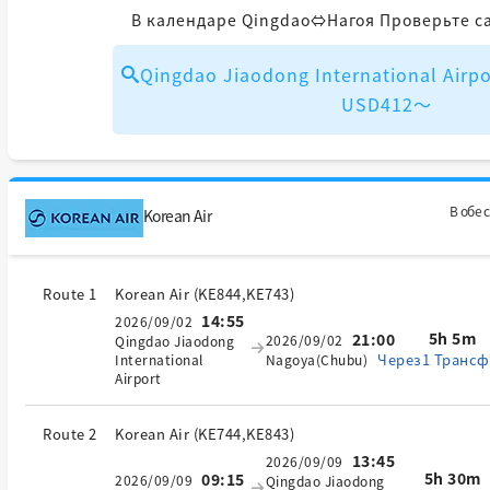
В календаре Qingdao⇔Нагоя Проверьте с
Qingdao Jiaodong International Airp
USD412～
В обе 
Korean Air
Route 1
Korean Air
(
KE844,KE743
)
14:55
2026/09/02
5h 5m
21:00
2026/09/02
Qingdao Jiaodong
Через1 Трансф
International
Nagoya(Chubu)
Airport
Route 2
Korean Air
(
KE744,KE843
)
13:45
2026/09/09
5h 30m
09:15
2026/09/09
Qingdao Jiaodong