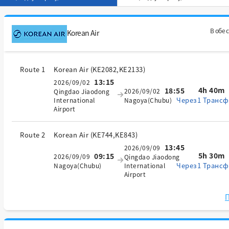
В обе 
Korean Air
Route 1
Korean Air
(
KE2082,KE2133
)
13:15
2026/09/02
4h 40m
18:55
2026/09/02
Qingdao Jiaodong
Через1 Трансф
International
Nagoya(Chubu)
Airport
Route 2
Korean Air
(
KE744,KE843
)
13:45
2026/09/09
5h 30m
09:15
2026/09/09
Qingdao Jiaodong
Через1 Трансф
Nagoya(Chubu)
International
Airport
П