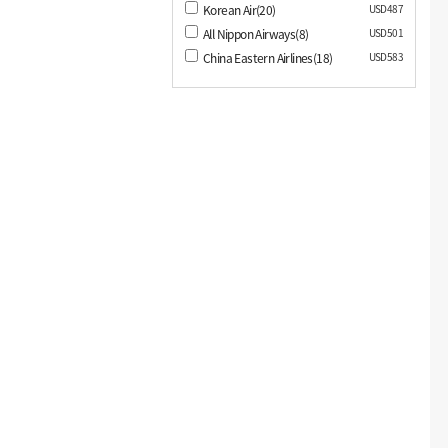
Korean Air(20)
USD487
All Nippon Airways(8)
USD501
China Eastern Airlines(18)
USD583