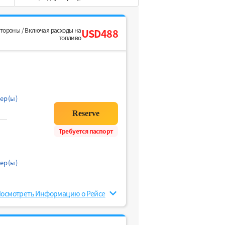
стороны / Включая расходы на
USD488
топливо
ер(ы)
Требуется паспорт
ер(ы)
осмотреть Информацию о Рейсе