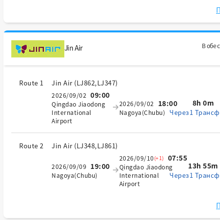
П
В обе 
Jin Air
Route 1
Jin Air
(
LJ862,LJ347
)
09:00
2026/09/02
8h 0m
18:00
2026/09/02
Qingdao Jiaodong
Через1 Трансф
International
Nagoya(Chubu)
Airport
Route 2
Jin Air
(
LJ348,LJ861
)
07:55
2026/09/10
(+1)
13h 55m
19:00
2026/09/09
Qingdao Jiaodong
Через1 Трансф
Nagoya(Chubu)
International
Airport
П