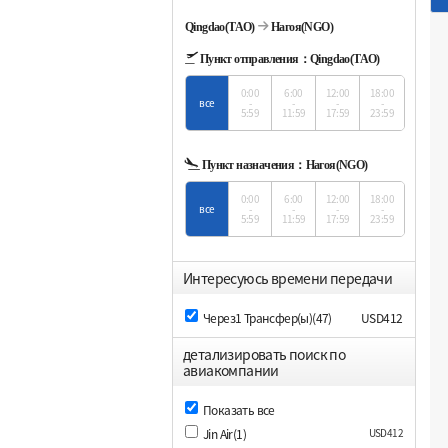
Qingdao(TAO)
Нагоя(NGO)
Пункт отправления：
Qingdao(TAO)
0:00
6:00
12:00
18:00
все
-
-
-
-
5:59
11:59
17:59
23:59
Пункт назначения：
Нагоя(NGO)
0:00
6:00
12:00
18:00
все
-
-
-
-
5:59
11:59
17:59
23:59
Интересуюсь времени передачи
Через1 Трансфер(ы)(47)
USD412
детализировать поиск по
авиакомпании
Показать все
Jin Air(1)
USD412