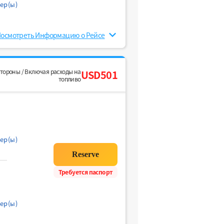
ер(ы)
осмотреть Информацию о Рейсе
стороны / Включая расходы на
USD501
топливо
ер(ы)
Требуется паспорт
ер(ы)