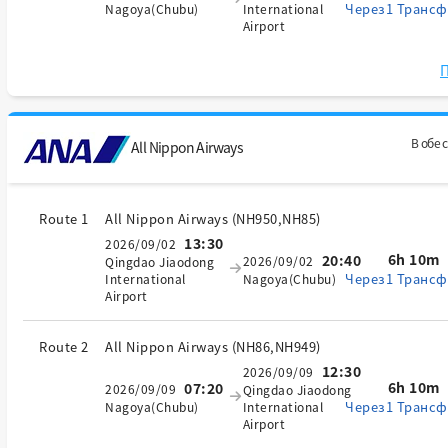
Через1 Трансф
Nagoya(Chubu)
International
Airport
П
В обе 
All Nippon Airways
Route 1
All Nippon Airways
(
NH950,NH85
)
13:30
2026/09/02
6h 10m
20:40
2026/09/02
Qingdao Jiaodong
Через1 Трансф
International
Nagoya(Chubu)
Airport
Route 2
All Nippon Airways
(
NH86,NH949
)
12:30
2026/09/09
6h 10m
07:20
2026/09/09
Qingdao Jiaodong
Через1 Трансф
Nagoya(Chubu)
International
Airport