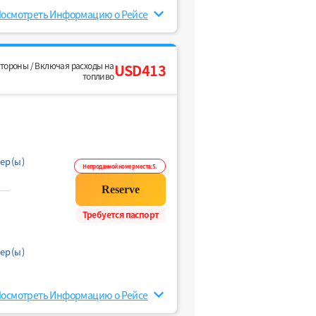
осмотреть Информацию о Рейсе
стороны / Включая расходы на
USD413
топливо
ер(ы)
Непроданной номер места:5.
Требуется паспорт
ер(ы)
осмотреть Информацию о Рейсе