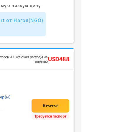
амую низкую цену
ort от Нагоя(NGO)
стороны / Включая расходы на
USD488
топливо
ер(ы)
Требуется паспорт