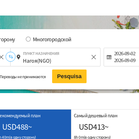
сторону
Многогородской
ПУНКТ НАЗНАЧЕНИЯ
2026-09-02
2026-09-09
Pesquisa
Переводы не принимаются
екомендуемый план
Самый дешевый план
USD488~
USD413~
h 40m(в одну сторону)
8h 0m(в одну сторону)