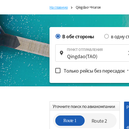
На главную
Qingdao→Нагоя
В обе стороны
в одну 
ПУНКТ ОТПРАВЛЕНИЯ
Только рейсы без пересадок
*
Уточните поиск по авиакомпании
Р
Route 2
Route 1
4