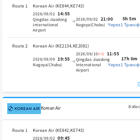
Route 1
Korean Air
(
KE844,KE743
)
14:55
2026/09/02
5h 5m
21:00
2026/09/02
Qingdao Jiaodong
Через1 Трансф
International
Nagoya(Chubu)
Airport
Route 2
Korean Air
(
KE2134,KE2081
)
11:55
2026/09/10
(+1)
17h 0m
19:55
2026/09/09
Qingdao Jiaodong
Через1 Трансф
Nagoya(Chubu)
International
Airport
П
В обе 
Korean Air
Route 1
Korean Air
(
KE842,KE743
)
09:45
2026/09/02