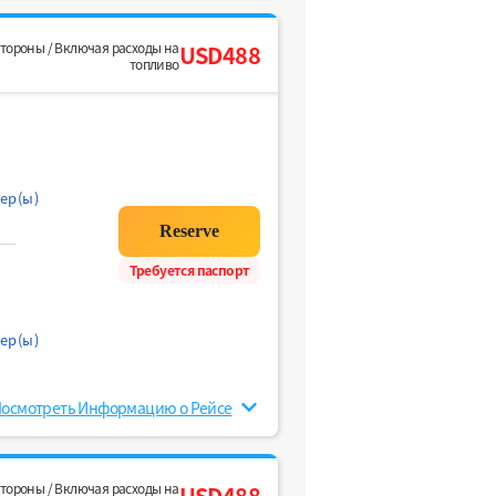
стороны / Включая расходы на
USD488
топливо
ер(ы)
Требуется паспорт
ер(ы)
осмотреть Информацию о Рейсе
стороны / Включая расходы на
USD488