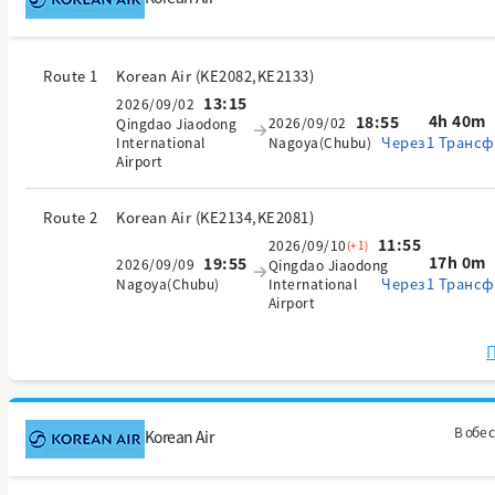
Route 1
Korean Air
(
KE2082,KE2133
)
13:15
2026/09/02
4h 40m
18:55
2026/09/02
Qingdao Jiaodong
Через1 Трансф
International
Nagoya(Chubu)
Airport
Route 2
Korean Air
(
KE2134,KE2081
)
11:55
2026/09/10
(+1)
17h 0m
19:55
2026/09/09
Qingdao Jiaodong
Через1 Трансф
Nagoya(Chubu)
International
Airport
П
В обе 
Korean Air