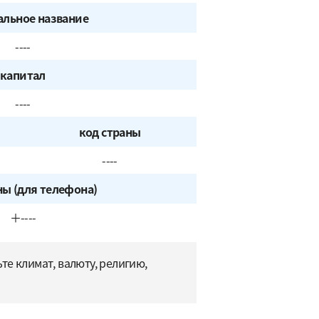
льное название
----
капитал
----
код страны
----
ны (для телефона)
＋----
е климат, валюту, религию,