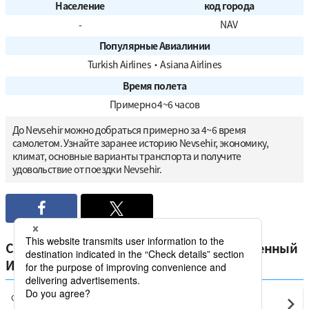
Население
код города
-
NAV
Популярные Авиалинии
Turkish Airlines
・
Asiana Airlines
Время полета
Примерно 4~6 часов
До Nevsehir можно добраться примерно за 4~6 время
самолетом. Узнайте заранее историю Nevsehir, экономику,
климат, основные варианты транспорта и получите
удовольствие от поездки Nevsehir.
Сравните самые низкие цены на отечественный
Индейка от Nevsehir
Стамбул
Nevsehir(NAV)