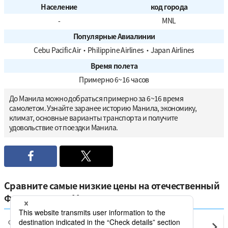
Население
код города
-
MNL
Популярные Авиалинии
Cebu Pacific Air
・
Philippine Airlines
・
Japan Airlines
Время полета
Примерно 6~16 часов
До Манила можно добраться примерно за 6~16 время
самолетом. Узнайте заранее историю Манила, экономику,
климат, основные варианты транспорта и получите
удовольствие от поездки Манила.
Сравните самые низкие цены на отечественный
Филиппины от Манила
Cebu
Манила(MNL)