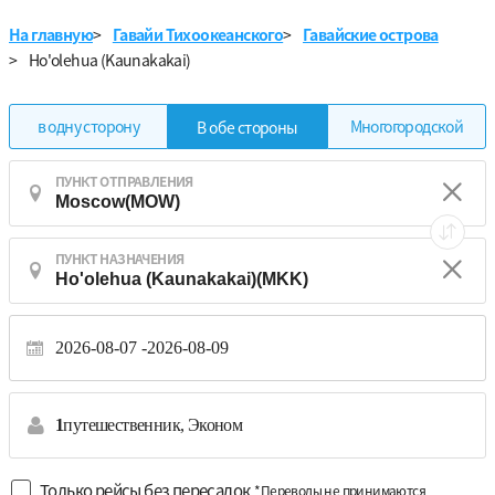
На главную
>
Гавайи Тихоокеанского
>
Гавайские острова
>
Ho'olehua (Kaunakakai)
в одну сторону
Многогородской
В обе стороны
ПУНКТ ОТПРАВЛЕНИЯ
ПУНКТ НАЗНАЧЕНИЯ
2026-08-07
2026-08-09
1
путешественник,
Эконом
Только рейсы без пересадок
*Переводы не принимаются