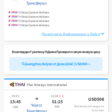
Трансфер(ы)
China Eastern Airlines
China Eastern Airlines
China Eastern Airlines
China Eastern Airlines
Посмотреть Информацию о Рейсе
В календаре Гуанчжоу⇔Дакка Проверьте самую низкую цену
Guangzhou Baiyun от Дакка(DAC) USD494～
Thai Airways International
10/23
10/24
(+1)
USD508
15:45
01:25
Через1
Включая расходы на
DAC
CAN
топливо
Трансфер(ы)