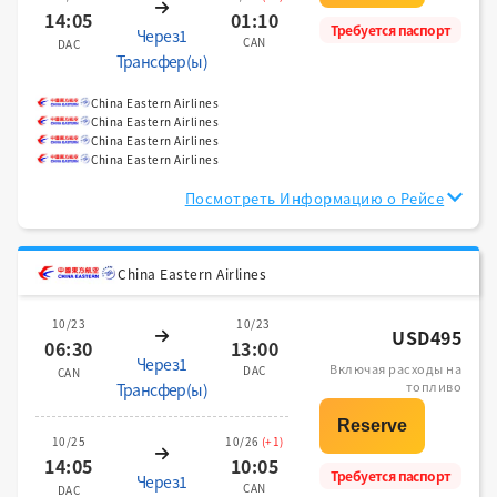
14:05
01:10
Требуется паспорт
Через1
CAN
DAC
Трансфер(ы)
China Eastern Airlines
China Eastern Airlines
China Eastern Airlines
China Eastern Airlines
Посмотреть Информацию о Рейсе
China Eastern Airlines
10/23
10/23
USD495
06:30
13:00
Через1
Включая расходы на
DAC
CAN
топливо
Трансфер(ы)
10/25
10/26
(+1)
14:05
10:05
Требуется паспорт
Через1
CAN
DAC