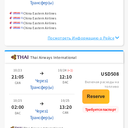
Трансфер(ы)
China Eastern Airlines
China Eastern Airlines
China Eastern Airlines
China Eastern Airlines
Посмотреть Информацию о Рейсе
Thai Airways International
10/23
10/24
(+1)
USD508
21:05
12:10
Через1
Включая расходы на
DAC
CAN
топливо
Трансфер(ы)
10/25
10/25
02:00
13:20
Требуется паспорт
Через1
CAN
DAC
Трансфер(ы)