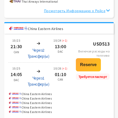
Thai Airways International
Посмотреть Информацию о Рейсе
China Eastern Airlines
10/23
10/24
(+1)
USD513
21:30
13:00
Через2
Включая расходы на
DAC
CAN
топливо
Трансфер(ы)
10/25
10/26
(+1)
14:05
01:10
Требуется паспорт
Через1
CAN
DAC
Трансфер(ы)
China Eastern Airlines
China Eastern Airlines
China Eastern Airlines
China Eastern Airlines
China Eastern Airlines