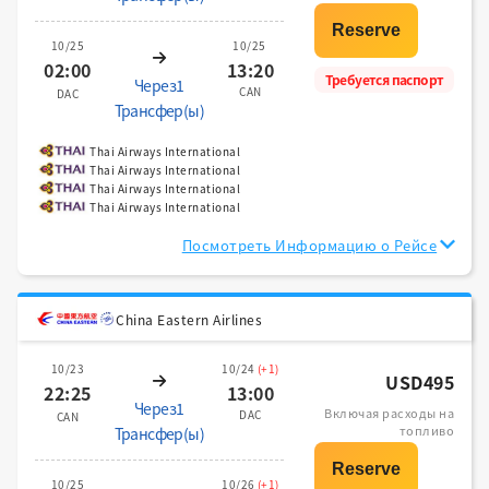
10/25
10/25
02:00
13:20
Требуется паспорт
Через1
CAN
DAC
Трансфер(ы)
Thai Airways International
Thai Airways International
Thai Airways International
Thai Airways International
Посмотреть Информацию о Рейсе
China Eastern Airlines
10/23
10/24
(+1)
USD495
22:25
13:00
Через1
Включая расходы на
DAC
CAN
топливо
Трансфер(ы)
10/25
10/26
(+1)