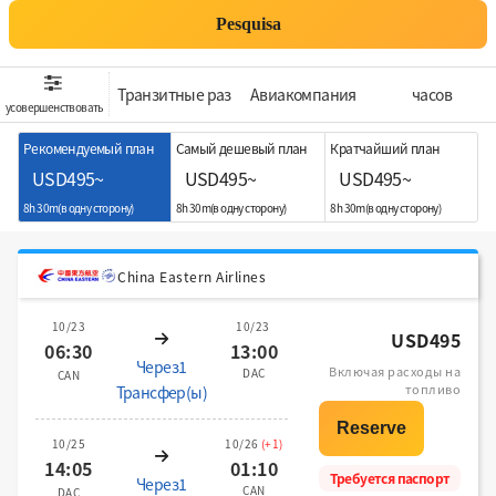
Pesquisa
Транзитные раз
Aвиакомпания
часов
усовершенствовать
Рекомендуемый план
Самый дешевый план
Кратчайший план
USD495~
USD495~
USD495~
8h 30m(в одну сторону)
8h 30m(в одну сторону)
8h 30m(в одну сторону)
China Eastern Airlines
10/23
10/23
USD495
06:30
13:00
Через1
Включая расходы на
DAC
CAN
топливо
Трансфер(ы)
10/25
10/26
(+1)
14:05
01:10
Требуется паспорт
Через1
CAN
DAC