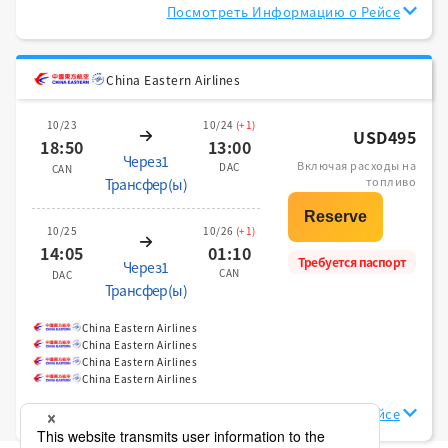
Посмотреть Информацию о Рейсе
China Eastern Airlines
10/23
10/24
(+1)
USD495
18:50
13:00
Через1
Включая расходы на
DAC
CAN
топливо
Трансфер(ы)
10/25
10/26
(+1)
14:05
01:10
Требуется паспорт
Через1
CAN
DAC
Трансфер(ы)
China Eastern Airlines
China Eastern Airlines
China Eastern Airlines
China Eastern Airlines
Посмотреть Информацию о Рейсе