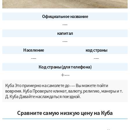
Официальное название
----
капитал
----
Население
код страны
----
----
Код страны (для телефона)
＋----
Куба Это примерно на самолете до ---- Вы можете пойти
вовремя. Куба Проверьте климат, валюту, религию, манеры и т.
Д. Куба Давайте наслаждаться поездкой.
Сравните самую низкую цену на Куба