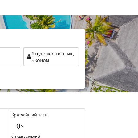
1
путешественник,
Эконом
Кратчайший план
0~
0(в одну сторону)