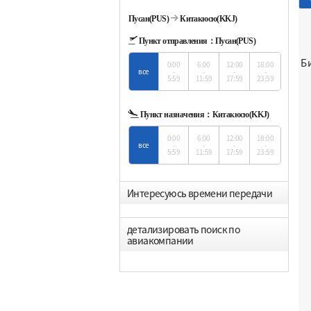
Пусан(PUS)
Китакюсю(KKJ)
Пункт отправления：
Пусан(PUS)
Б
0:00
6:00
12:00
18:00
все
-
-
-
-
5:59
11:59
17:59
23:59
Пункт назначения：
Китакюсю(KKJ)
0:00
6:00
12:00
18:00
все
-
-
-
-
5:59
11:59
17:59
23:59
Интересуюсь времени передачи
детализировать поиск по
авиакомпании