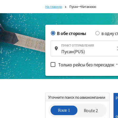
На главную
Пусан→Китакюсю
В обе стороны
в одну 
ПУНКТ ОТПРАВЛЕНИЯ
Только рейсы без пересадок
*
Уточните поиск по авиакомпании
Р
Route 2
Route 1
0