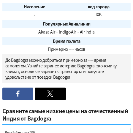
Население
код города
-
IXB
Популярные Авиалинии
Akasa Air
・
Indigo Air
・
Air India
Время полета
Примерно ---- часов
До Bagdogra можно добраться примерно за ---- время
самолетом. Узнайте заранее историю Bagdogra, экономику,
климат, основные варианты транспорта и получите
удовольствие от поездки Bagdogra.
Сравните самые низкие цены на отечественный
Индия от Bagdogra
Дели
Bagdogra(IXB)