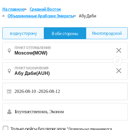
На главную
>
Средний Восток
>
Объединенные Арабские Эмираты
>
Абу Даби
в одну сторону
Многогородской
В обе стороны
ПУНКТ ОТПРАВЛЕНИЯ
ПУНКТ НАЗНАЧЕНИЯ
2026-08-10
2026-08-12
1
путешественник,
Эконом
Только рейсы без пересадок
*Переводы не принимаются