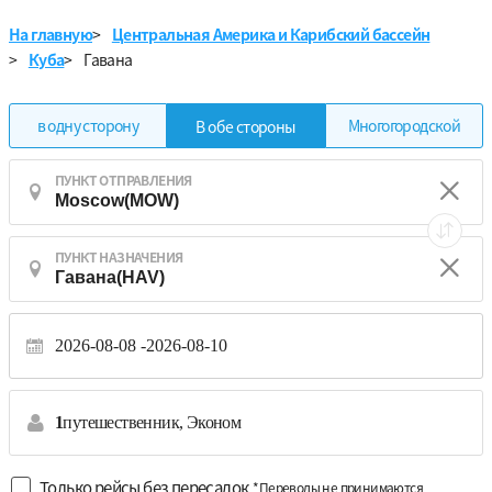
На главную
>
Центральная Америка и Карибский бассейн
>
Куба
>
Гавана
в одну сторону
Многогородской
В обе стороны
ПУНКТ ОТПРАВЛЕНИЯ
ПУНКТ НАЗНАЧЕНИЯ
2026-08-08
2026-08-10
1
путешественник,
Эконом
Только рейсы без пересадок
*Переводы не принимаются