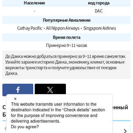
Население
код города
-
DAC
Популярные Авиалинии
Cathay Pacific
・
All Nippon Airways
・
Singapore Airlines
Время полета
Примерно 9~11 часов
До Дакка можно добраться примерно за 9~11 время самолетом.
Узнайте заранее историю Дакка, экономику, климат, основные
варианты транспорта и получите удовольствие от поездки
Дакка.
Сравните самые низкие цены на отечественный
Бангладеш от Дакка
Chittagong
Дакка(DAC)