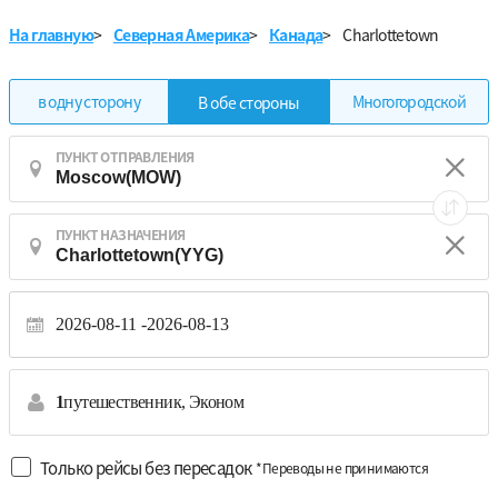
На главную
>
Северная Америка
>
Канада
>
Charlottetown
в одну сторону
Многогородской
В обе стороны
ПУНКТ ОТПРАВЛЕНИЯ
ПУНКТ НАЗНАЧЕНИЯ
2026-08-11
2026-08-13
1
путешественник,
Эконом
Только рейсы без пересадок
*Переводы не принимаются