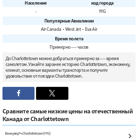
Население
код города
-
YYG
Популярные Авиалинии
Air Canada
・
West Jet
・
Eva Air
Время полета
Примерно ---- часов
До Charlottetown можно добраться примерно за ---- время
самолетом. Узнайте заранее историю Charlottetown, экономику,
климат, основные варианты транспорта и получите
удовольствие от поездки Charlottetown.
Сравните самые низкие цены на отечественный
Канада от Charlottetown
Ванкувер
Charlottetown(YYG)