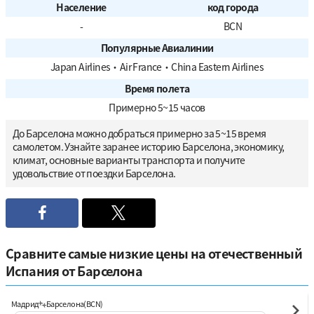
Население
код города
-
BCN
Популярные Авиалинии
Japan Airlines
・
Air France
・
China Eastern Airlines
Время полета
Примерно 5~15 часов
До Барселона можно добраться примерно за 5~15 время
самолетом. Узнайте заранее историю Барселона, экономику,
климат, основные варианты транспорта и получите
удовольствие от поездки Барселона.
Сравните самые низкие цены на отечественный
Испания от Барселона
Мадрид
Барселона(BCN)