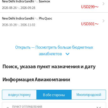
New Delhi Indira Gandhi
Бангкок
USD299
〜
2026-08-26
2026-09-28
New Delhi Indira Gandhi
Phu Quoc
USD301
〜
2026-10-28
2026-11-02
New Delhi Indira Gandhi
Денпасар (Бали)
USD354
〜
2027-01-27
2027-02-03
Открыть — Посмотреть больше бюджетных
авиабилетов
Поиск, указав пункт назначения и дату
Информация Авиакомпании
в одну сторону
Многогородской
В обе стороны
ПУНКТ ОТПРАВЛЕНИЯ