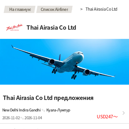
>
>
Thai Airasia Co Ltd
На главную
Список Airlines
Thai Airasia Co Ltd
Thai Airasia Co Ltd предложения
New Delhi Indira Gandhi
Куала-Лумпур
USD247
〜
2026-11-02
2026-11-04