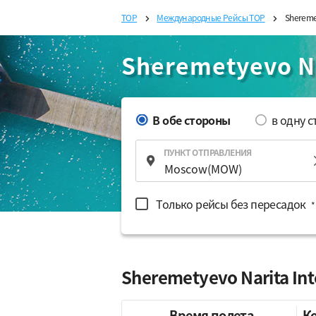
TOP
Международные Рейсы TOP
Shereme
Sheremetyevo Na
В обе стороны
в одну 
ПУНКТ ОТПРАВЛЕНИЯ
Только рейсы без пересадок
*
Sheremetyevo Narita In
Время полета
К