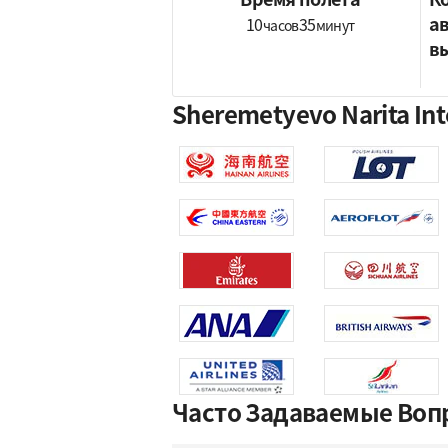
а
10
35
часов
минут
в
Sheremetyevo Narita In
Часто Задаваемые Воп