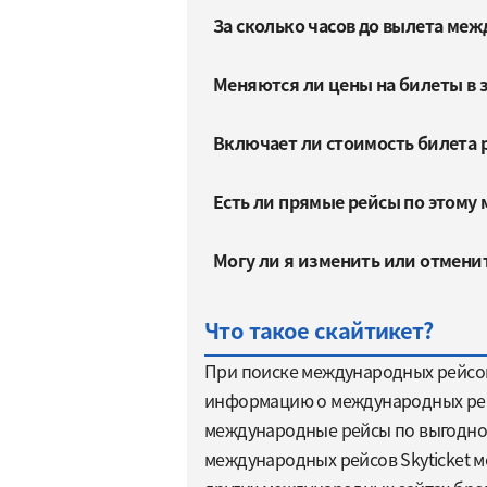
За сколько часов до вылета меж
Меняются ли цены на билеты в 
Включает ли стоимость билета 
Есть ли прямые рейсы по этому
Могу ли я изменить или отмени
Что такое скайтикет?
При поиске международных рейсов 
информацию о международных рейс
международные рейсы по выгодной 
международных рейсов Skyticket м