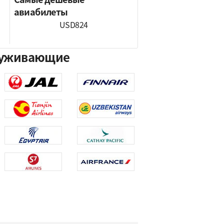
авиабилеты
USD824
бслуживающие