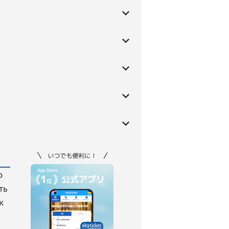
ю
ть
к