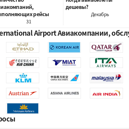
виакомпаний,
дешевы?
ыполняющих рейсы
Декабрь
31
ternational Airport Авиакомпании, о
росы