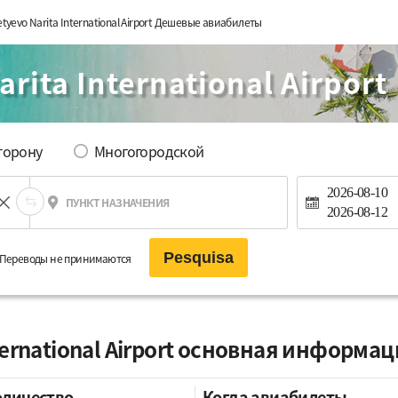
tyevo Narita International Airport Дешевые авиабилеты
rita International Airport
сторону
Многогородской
2026-08-10
ПУНКТ НАЗНАЧЕНИЯ
2026-08-12
Pesquisa
Переводы не принимаются
ternational Airport основная информа
оличество
Когда авиабилеты