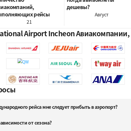
виакомпаний,
дешевы?
ыполняющих рейсы
Август
21
national Airport Incheon Авиакомпани
росы
дународного рейса мне следует прибыть в аэропорт?
зависимости от сезона?