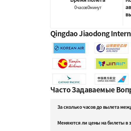
а
0
0
часов
минут
в
Qingdao Jiaodong Inter
Часто Задаваемые Воп
За сколько часов до вылета меж
Меняются ли цены на билеты в 