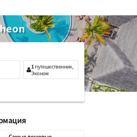
cheon
1
путешественник,
Эконом
ормация
Самые дешевые