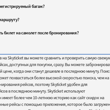
регистрируемый багаж?
 маршруту?
ть билет на самолет после бронирования?
на Skyticket вы можете сравнить и проверить самую свежу
ах, доступных для покупки, сразу. Вы можете забронирова
цене, когда они станут дешевле в последнюю минуту. Поис
ожет похвастаться более высокой скоростью поиска, чем на
ирования рейсов, поэтому Skyticket удобен для
ов в последнюю минуту. Skyticket используют
н имеет более чем 10-летнюю историю как сайт скидок на
чные рейсы с помощью приложения, которое было загруже