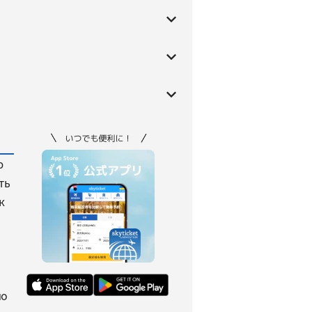
ю
ть
к
но