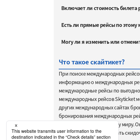
Включает ли стоимость билета 
Есть ли прямые рейсы по этому
Могу ли я изменить или отмени
Что такое скайтикет?
При поиске международных рейсов 
информацию о международных рейс
международные рейсы по выгодной 
международных рейсов Skyticket м
других международных сайтах брон
бронирования международных рейс
путешественники по всему миру. О
рейсы. Удобно бронировать скидо