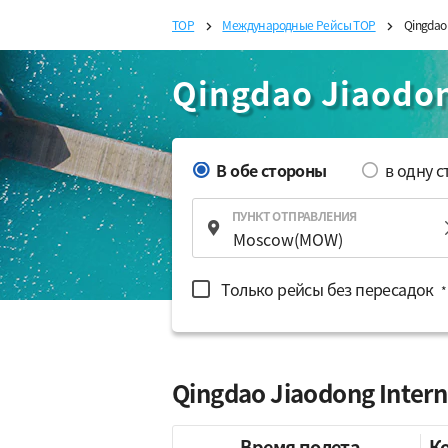
TOP
Международные Рейсы TOP
Qingdao
Qingdao Jiaodon
В обе стороны
в одну 
ПУНКТ ОТПРАВЛЕНИЯ
Только рейсы без пересадок
*
Qingdao Jiaodong Inter
Время полета
К