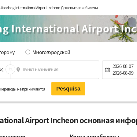
 Jiaodong International Airport Incheon Дешевые авиабилеты
g International Airport In
сторону
Многогородской
2026-08-07
ПУНКТ НАЗНАЧЕНИЯ
2026-08-09
Pesquisa
Переводы не принимаются
national Airport Incheon основная инф
оличество
Когда авиабилеты