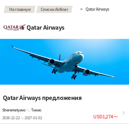
>
>
Qatar Airways
На главную
Список Airlines
Qatar Airways
Qatar Airways предложения
Sheremetyevo
Токио
USD1,274
〜
2026-12-22
2027-01-02