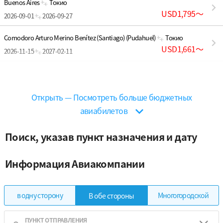
Buenos Aires
Токио
USD1,795
〜
2026-09-01
2026-09-27
Comodoro Arturo Merino Benítez (Santiago) (Pudahuel)
Токио
USD1,661
〜
2026-11-15
2027-02-11
Comodoro Arturo Merino Benítez (Santiago) (Pudahuel)
Сеул
USD1,372
〜
2026-09-28
2026-11-01
Открыть — Посмотреть больше бюджетных
авиабилетов
Поиск, указав пункт назначения и дату
Информация Авиакомпании
в одну сторону
Многогородской
В обе стороны
ПУНКТ ОТПРАВЛЕНИЯ