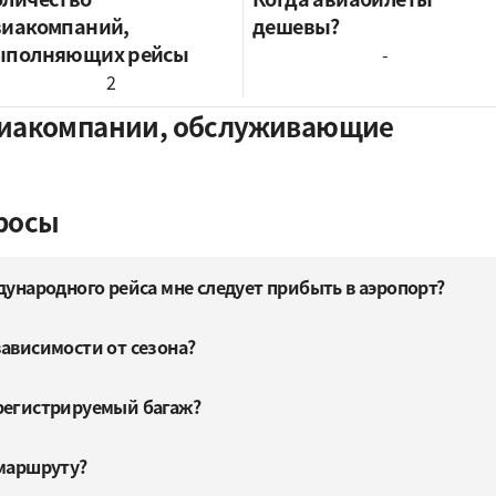
виакомпаний,
дешевы?
ыполняющих рейсы
-
2
Авиакомпании, обслуживающие
росы
дународного рейса мне следует прибыть в аэропорт?
зависимости от сезона?
регистрируемый багаж?
 маршруту?