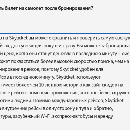
ть билет на самолет после бронирования?
на Skyticket вы можете сравнить и проверить самую свежу
ах, доступных для покупки, сразу. Вы можете забронирова
цене, когда они станут дешевле в последнюю минуту. Поис
ожет похвастаться более высокой скоростью поиска, чем на
ирования рейсов, поэтому Skyticket удобен для
ов в последнюю минуту. Skyticket используют
н имеет более чем 10-летнюю историю как сайт скидок на
чные рейсы с помощью приложения, которое было загруже
ногими людьми. Помимо международных рейсов, Skyticket
внутренние рейсы в одну сторону и туда и обратно,
туры, зарубежный Wi-Fi, экспресс-автобусы и аренду