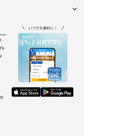
ю
ть
к
но