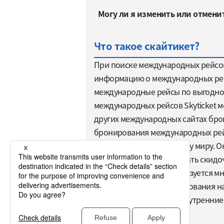
Могу ли я изменить или отмени
Что такое скайтикет?
При поиске международных рейсов 
информацию о международных рейс
международные рейсы по выгодной 
международных рейсов Skyticket м
других международных сайтах брон
бронирования международных рейс
путешественники по всему миру. О
рейсы. Удобно бронировать скидо
23 миллиона раз и используется м
также принимает бронирования на 
бронирование отелей, внутренние 
автомобилей.