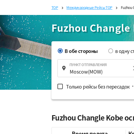
TOP
Международные Рейсы TOP
Fuzhou 
Fuzhou Changle
В обе стороны
в одну 
ПУНКТ ОТПРАВЛЕНИЯ
Только рейсы без пересадок
*
Fuzhou Changle Kobe 
Время полета
К