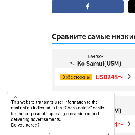
Сравните самые низкие
Бангкок
Ko Samui(USM)
USD248～
В обе стороны
Чиангмай
Ko Samui(USM)
USD464～
В обе стороны