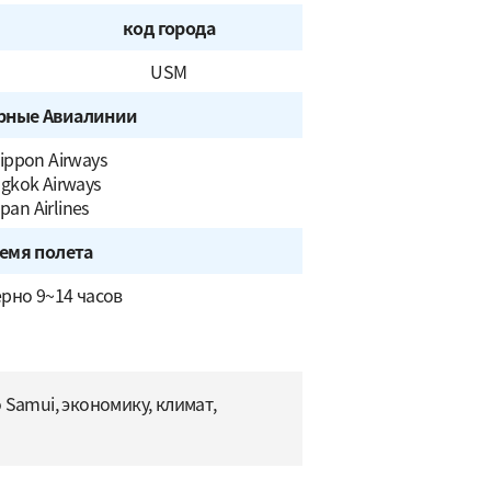
код города
USM
рные Авиалинии
Nippon Airways
gkok Airways
pan Airlines
емя полета
рно 9~14 часов
Samui, экономику, климат,