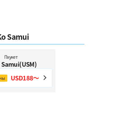
Ko Samui
Пхукет
 Samui(USM)
USD188～
оны