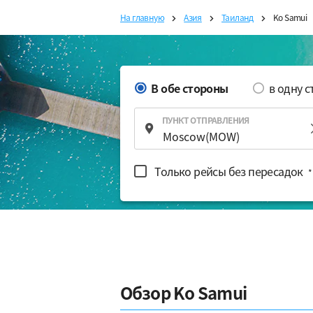
На главную
Азия
Таиланд
Ko Samui
В обе стороны
в одну 
ПУНКТ ОТПРАВЛЕНИЯ
Только рейсы без пересадок
*
Обзор Ko Samui