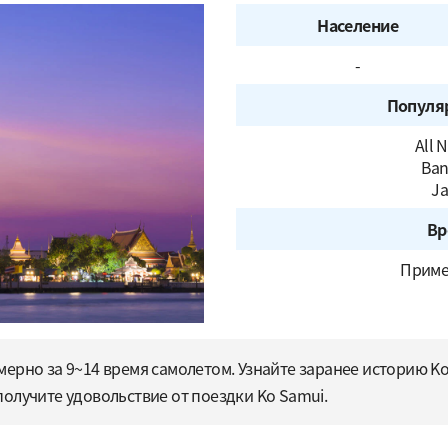
Население
-
Популя
All 
Ban
Ja
Вр
Приме
ерно за 9~14 время самолетом. Узнайте заранее историю Ko 
олучите удовольствие от поездки Ko Samui.