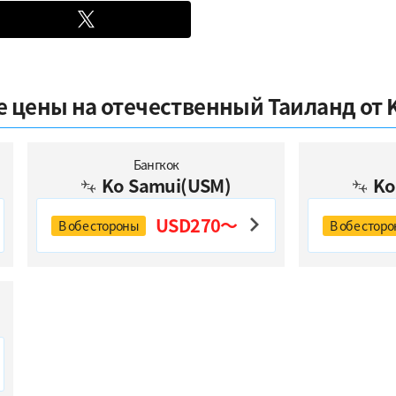
 цены на отечественный Таиланд от 
Бангкок
Ko Samui(USM)
Ko
USD270～
В обе стороны
В обе стор